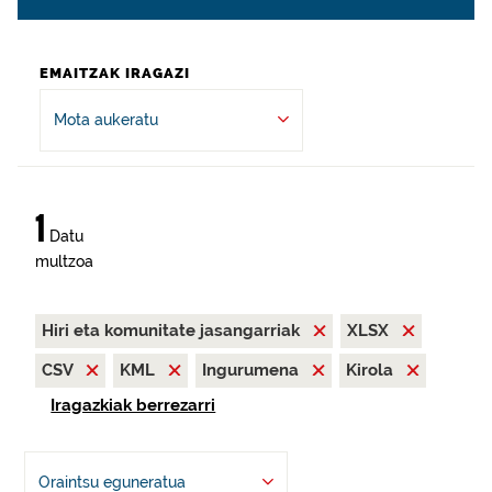
EMAITZAK IRAGAZI
Mota aukeratu
1
Datu
multzoa
Hiri eta komunitate jasangarriak
XLSX
CSV
KML
Ingurumena
Kirola
Iragazkiak berrezarri
Oraintsu eguneratua