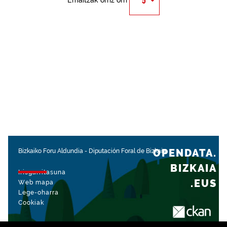
Emaitzak orriz orri
OPENDATA.
Bizkaiko Foru Aldundia
-
Diputación Foral de Bizkaia
BIZKAIA
Irisgarritasuna
.EUS
Web mapa
Lege-oharra
Cookiak
rekin kudeatua