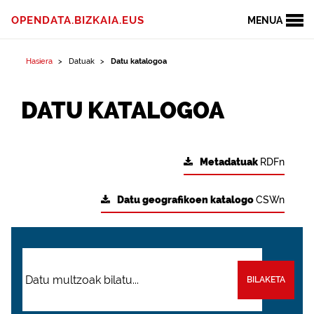
OPENDATA.BIZKAIA.EUS
MENUA
Hasiera
Datuak
Datu katalogoa
DATU KATALOGOA
Metadatuak
RDFn
Datu geografikoen katalogo
CSWn
BILAKETA