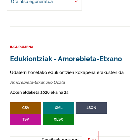
Oraintsu eguneratua
INGURUMENA
Edukiontziak - Amorebieta-Etxano
Udalerri honetako edukiontzien kokapena erakusten da.
Amorebieta-Etxanoko Udala
Azken aldaketa 2026 ekaina 24
CSV
XML
JSON
TSV
XLSX