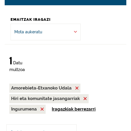
EMAITZAK IRAGAZI
Mota aukeratu
1
Datu
multzoa
Amorebieta-Etxanoko Udala
Hiri eta komunitate jasangarriak
Ingurumena
Iragazkiak berrezarri