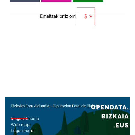
Emaitzak orriz orri
OPENDATA.
Bizkaiko Foru Aldundia
-
Diputación Foral de Bizkaia
BIZKAIA
Irisgarritasuna
.EUS
Web mapa
Lege-oharra