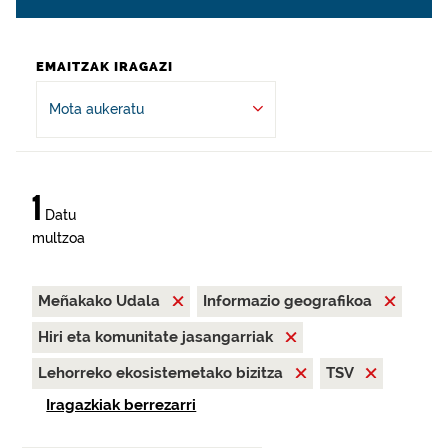
EMAITZAK IRAGAZI
Mota aukeratu
1
Datu
multzoa
Meñakako Udala
Informazio geografikoa
Hiri eta komunitate jasangarriak
Lehorreko ekosistemetako bizitza
TSV
Iragazkiak berrezarri