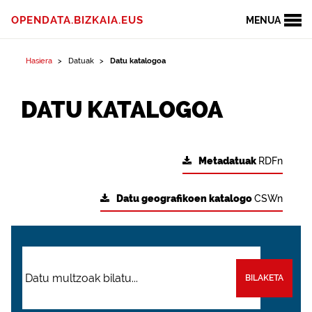
OPENDATA.BIZKAIA.EUS
MENUA
Hasiera
Datuak
Datu katalogoa
DATU KATALOGOA
Metadatuak
RDFn
Datu geografikoen katalogo
CSWn
BILAKETA