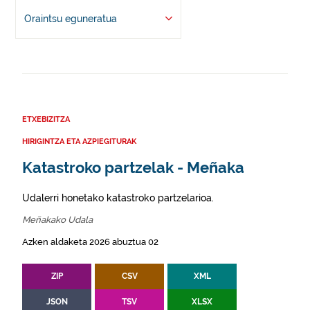
Oraintsu eguneratua
ETXEBIZITZA
HIRIGINTZA ETA AZPIEGITURAK
Katastroko partzelak - Meñaka
Udalerri honetako katastroko partzelarioa.
Meñakako Udala
Azken aldaketa 2026 abuztua 02
ZIP
CSV
XML
JSON
TSV
XLSX