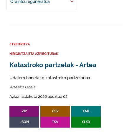
Oraintsu eguneratua
ETXEBIZITZA
HIRIGINTZA ETA AZPIEGITURAK
Katastroko partzelak - Artea
Udalerri honetako katastroko partzelarioa.
Arteako Udala
Azken aldaketa 2026 abuztua 02
ZIP
CSV
XML
JSON
TSV
XLSX