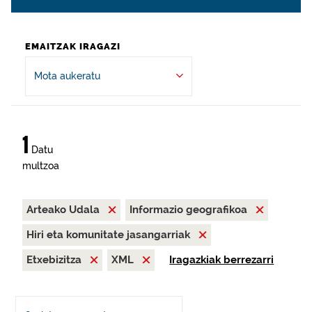
EMAITZAK IRAGAZI
Mota aukeratu
1
Datu
multzoa
Arteako Udala
Informazio geografikoa
Hiri eta komunitate jasangarriak
Etxebizitza
XML
Iragazkiak berrezarri