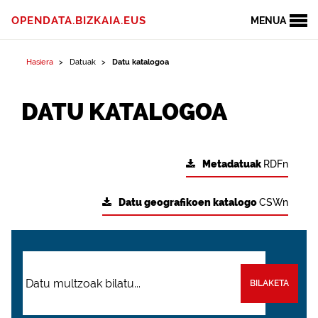
OPENDATA.BIZKAIA.EUS
MENUA
Hasiera
Datuak
Datu katalogoa
DATU KATALOGOA
Metadatuak
RDFn
Datu geografikoen katalogo
CSWn
BILAKETA