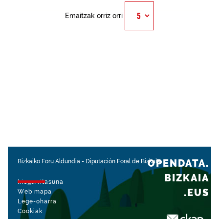
Emaitzak orriz orri
OPENDATA.
Bizkaiko Foru Aldundia
-
Diputación Foral de Bizkaia
BIZKAIA
Irisgarritasuna
.EUS
Web mapa
Lege-oharra
Cookiak