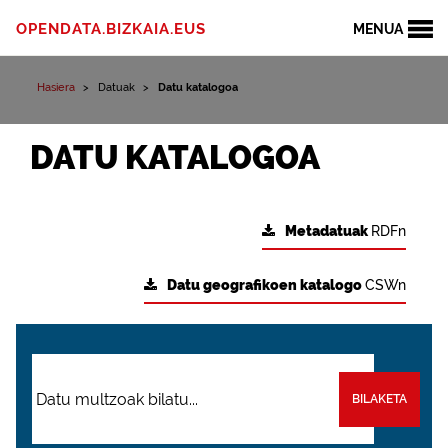
OPENDATA.BIZKAIA.EUS
MENUA
Hasiera
Datuak
Datu katalogoa
DATU KATALOGOA
Metadatuak
RDFn
Datu geografikoen katalogo
CSWn
BILAKETA