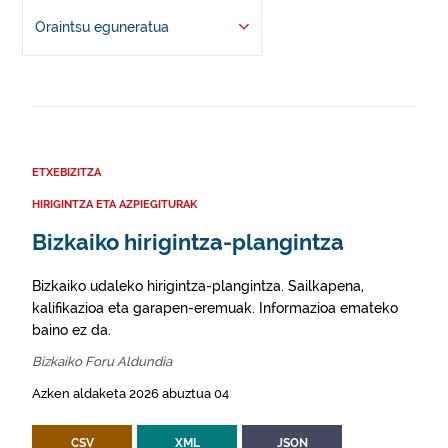
Oraintsu eguneratua
ETXEBIZITZA
HIRIGINTZA ETA AZPIEGITURAK
Bizkaiko hirigintza-plangintza
Bizkaiko udaleko hirigintza-plangintza. Sailkapena,
kalifikazioa eta garapen-eremuak. Informazioa emateko
baino ez da.
Bizkaiko Foru Aldundia
Azken aldaketa 2026 abuztua 04
CSV
XML
JSON