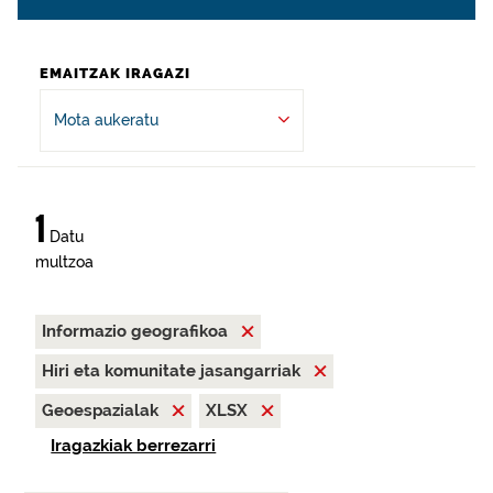
EMAITZAK IRAGAZI
Mota aukeratu
1
Datu
multzoa
Informazio geografikoa
Hiri eta komunitate jasangarriak
Geoespazialak
XLSX
Iragazkiak berrezarri