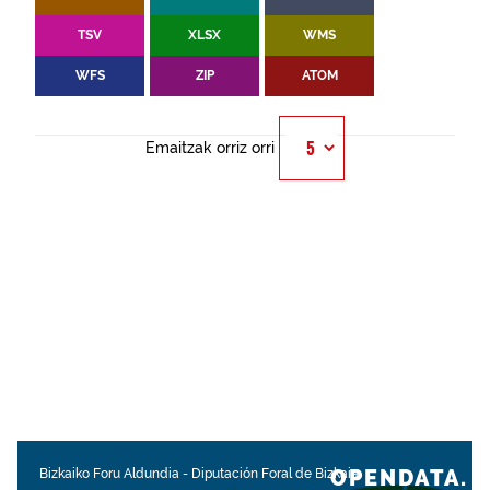
TSV
XLSX
WMS
WFS
ZIP
ATOM
Emaitzak orriz orri
OPENDATA.
Bizkaiko Foru Aldundia
-
Diputación Foral de Bizkaia