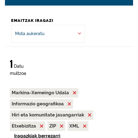
EMAITZAK IRAGAZI
Mota aukeratu
1
Datu
multzoa
Markina-Xemeingo Udala
Informazio geografikoa
Hiri eta komunitate jasangarriak
Etxebizitza
ZIP
XML
Iragazkiak berrezarri