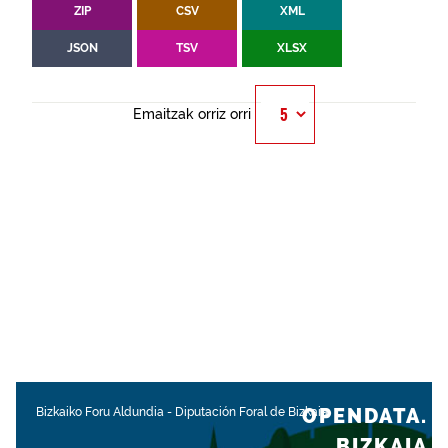
ZIP
CSV
XML
JSON
TSV
XLSX
Emaitzak orriz orri
OPENDATA.
Bizkaiko Foru Aldundia
-
Diputación Foral de Bizkaia
BIZKAIA