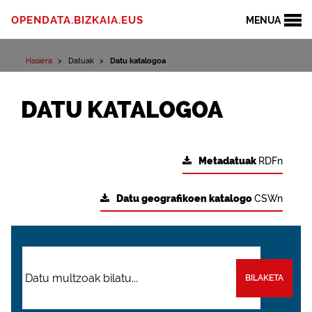
OPENDATA.BIZKAIA.EUS
MENUA
Hasiera
Datuak
Datu katalogoa
DATU KATALOGOA
Metadatuak
RDFn
Datu geografikoen katalogo
CSWn
BILAKETA