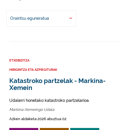
Oraintsu eguneratua
ETXEBIZITZA
HIRIGINTZA ETA AZPIEGITURAK
Katastroko partzelak - Markina-
Xemein
Udalerri honetako katastroko partzelarioa.
Markina-Xemeingo Udala
Azken aldaketa 2026 abuztua 02