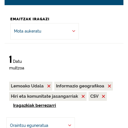
EMAITZAK IRAGAZI
Mota aukeratu
1
Datu
multzoa
Lemoako Udala
Informazio geografikoa
Hiri eta komunitate jasangarriak
CSV
Iragazkiak berrezarri
Oraintsu eguneratua