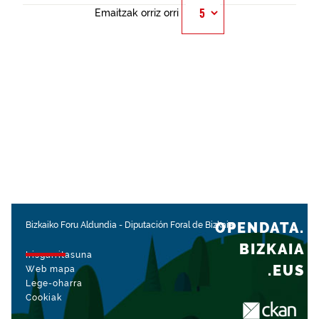
Emaitzak orriz orri
OPENDATA.
Bizkaiko Foru Aldundia
-
Diputación Foral de Bizkaia
BIZKAIA
Irisgarritasuna
.EUS
Web mapa
Lege-oharra
Cookiak