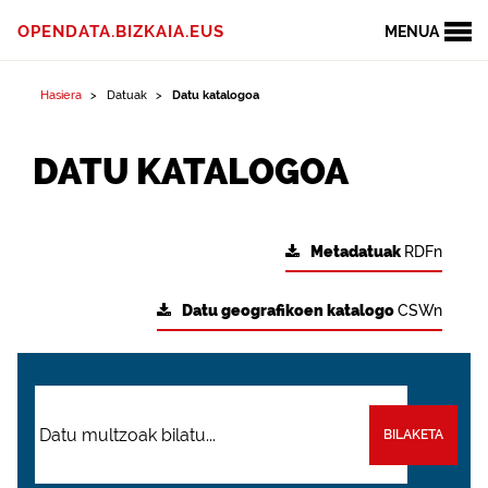
OPENDATA.BIZKAIA.EUS
MENUA
Hasiera
Datuak
Datu katalogoa
DATU KATALOGOA
Metadatuak
RDFn
Datu geografikoen katalogo
CSWn
BILAKETA