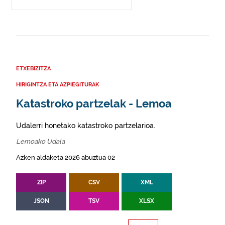
ETXEBIZITZA
HIRIGINTZA ETA AZPIEGITURAK
Katastroko partzelak - Lemoa
Udalerri honetako katastroko partzelarioa.
Lemoako Udala
Azken aldaketa 2026 abuztua 02
ZIP
CSV
XML
JSON
TSV
XLSX