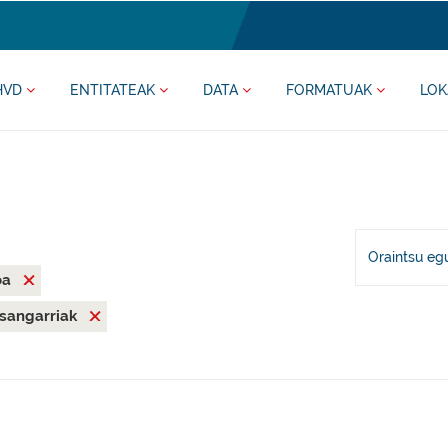
HVD
ENTITATEAK
DATA
FORMATUAK
LOK
Oraintsu eg
oa
asangarriak