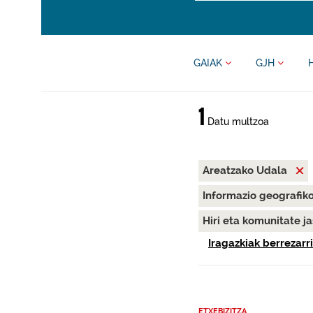
GAIAK
GJH
1
Datu multzoa
Areatzako Udala
Informazio geografik
Hiri eta komunitate j
Iragazkiak berrezarri
ETXEBIZITZA