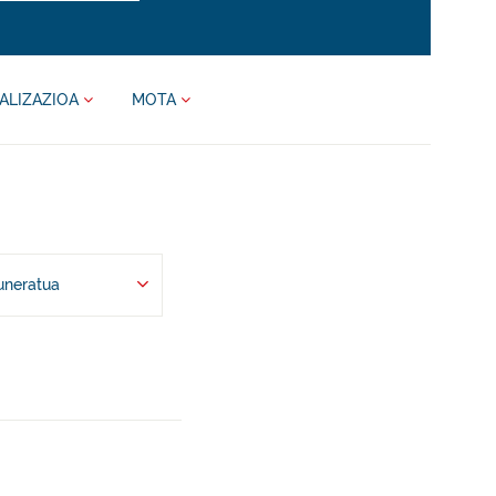
ALIZAZIOA
MOTA
uneratua