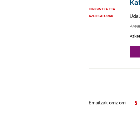
Kat
HIRIGINTZA ETA
Udal
AZPIEGITURAK
Area
Azke
Emaitzak orriz orri