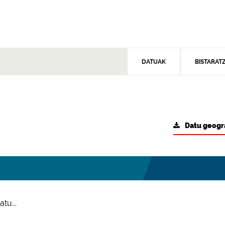
DATUAK
BISTARAT
Datu geogr