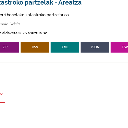
astroko partzelak - Areatza
erri honetako katastroko partzelarioa.
tzako Udala
n aldaketa 2026 abuztua 02
ZIP
CSV
XML
JSON
TS