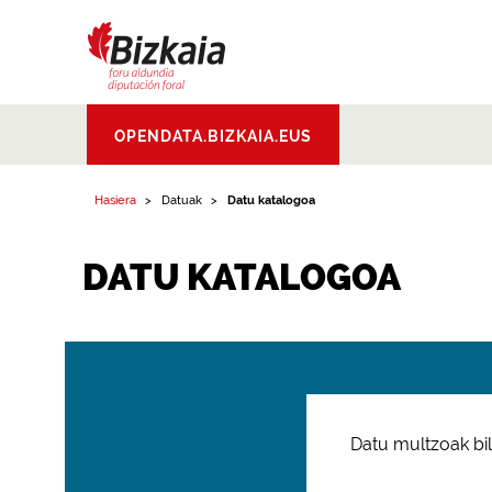
Bizkaiko Foru
OPENDATA.BIZKAIA.EUS
Aldundia
.
Diputacion
Foral de Bizkaia
Hasiera
Datuak
Datu katalogoa
DATU KATALOGOA