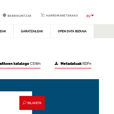
HARREMANETARAKO
EU
BERRIKUNTZAK
ZEAK
GARATZAILEAK
OPEN DATA BIZKAIA
afikoen katalogo
CSWn
Metadatuak
RDFn
BILAKETA