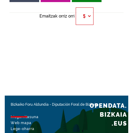
Emaitzak orriz orri
OPENDATA.
Bizkaiko Foru Aldundia
-
Diputación Foral de Bizkaia
BIZKAIA
Irisgarritasuna
.EUS
Web mapa
Lege-oharra