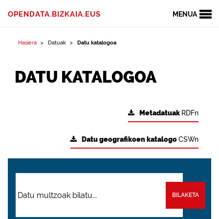
OPENDATA.BIZKAIA.EUS
MENUA
Hasiera
Datuak
Datu katalogoa
DATU KATALOGOA
Metadatuak
RDFn
Datu geografikoen katalogo
CSWn
BILAKETA