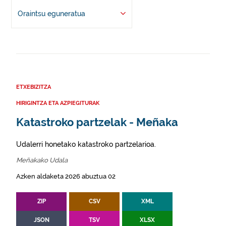
Oraintsu eguneratua
ETXEBIZITZA
HIRIGINTZA ETA AZPIEGITURAK
Katastroko partzelak - Meñaka
Udalerri honetako katastroko partzelarioa.
Meñakako Udala
Azken aldaketa 2026 abuztua 02
ZIP
CSV
XML
JSON
TSV
XLSX