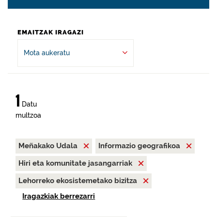
EMAITZAK IRAGAZI
Mota aukeratu
1
Datu
multzoa
Meñakako Udala
Informazio geografikoa
Hiri eta komunitate jasangarriak
Lehorreko ekosistemetako bizitza
Iragazkiak berrezarri