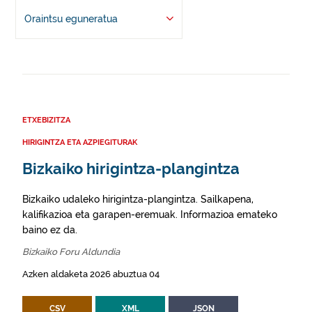
Oraintsu eguneratua
ETXEBIZITZA
HIRIGINTZA ETA AZPIEGITURAK
Bizkaiko hirigintza-plangintza
Bizkaiko udaleko hirigintza-plangintza. Sailkapena,
kalifikazioa eta garapen-eremuak. Informazioa emateko
baino ez da.
Bizkaiko Foru Aldundia
Azken aldaketa 2026 abuztua 04
CSV
XML
JSON