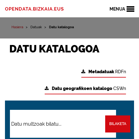
OPENDATA.BIZKAIA.EUS
MENUA
Hasiera
Datuak
Datu katalogoa
DATU KATALOGOA
Metadatuak
RDFn
Datu geografikoen katalogo
CSWn
BILAKETA