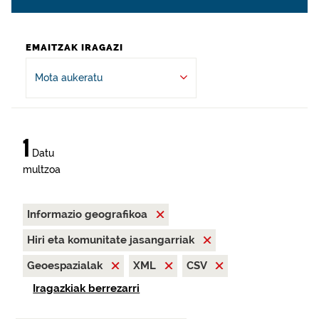
EMAITZAK IRAGAZI
Mota aukeratu
1
Datu
multzoa
Informazio geografikoa
Hiri eta komunitate jasangarriak
Geoespazialak
XML
CSV
Iragazkiak berrezarri