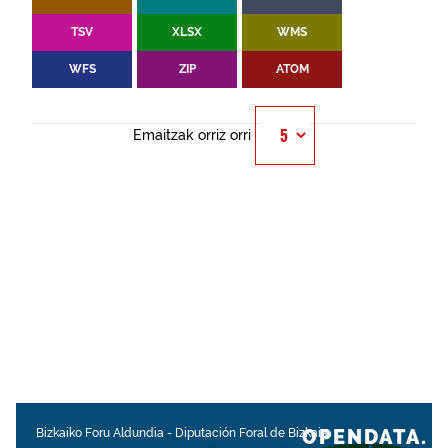
TSV
XLSX
WMS
WFS
ZIP
ATOM
Emaitzak orriz orri
OPENDATA.
Bizkaiko Foru Aldundia
-
Diputación Foral de Bizkaia