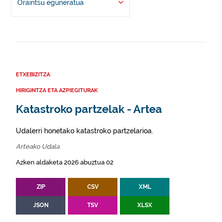
Oraintsu eguneratua
ETXEBIZITZA
HIRIGINTZA ETA AZPIEGITURAK
Katastroko partzelak - Artea
Udalerri honetako katastroko partzelarioa.
Arteako Udala
Azken aldaketa 2026 abuztua 02
ZIP
CSV
XML
JSON
TSV
XLSX