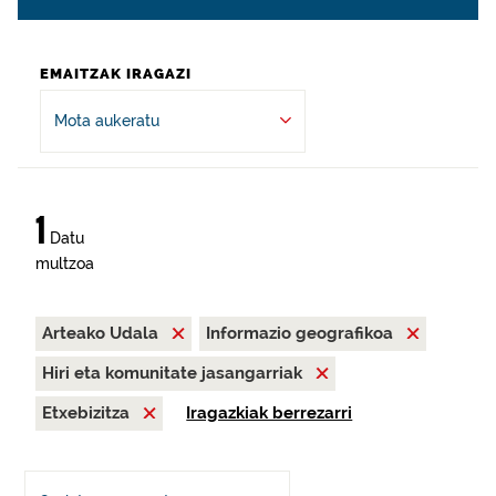
EMAITZAK IRAGAZI
Mota aukeratu
1
Datu
multzoa
Arteako Udala
Informazio geografikoa
Hiri eta komunitate jasangarriak
Etxebizitza
Iragazkiak berrezarri