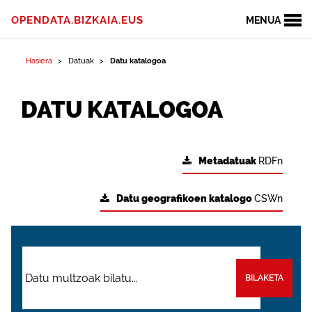
OPENDATA.BIZKAIA.EUS
MENUA
Hasiera
Datuak
Datu katalogoa
DATU KATALOGOA
Metadatuak
RDFn
Datu geografikoen katalogo
CSWn
BILAKETA