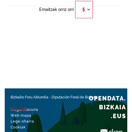
Emaitzak orriz orri
OPENDATA.
Bizkaiko Foru Aldundia
-
Diputación Foral de Bizkaia
BIZKAIA
Irisgarritasuna
.EUS
Web mapa
Lege-oharra
Cookiak