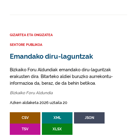
GIZARTEA ETA ONGIZATEA
SEKTORE PUBLIKOA
Emandako diru-laguntzak
Bizkaiko Foru Aldundiak emandako diru-laguntzak
erakusten dira. Bitarteko aldiei buruzko aurrekontu-
informazioa da, beraz, de da behin betikoa.
Bizkaiko Foru Aldundia
Azken aldaketa 2026 uztaila 20
CSV
XML
JSON
TSV
XLSX