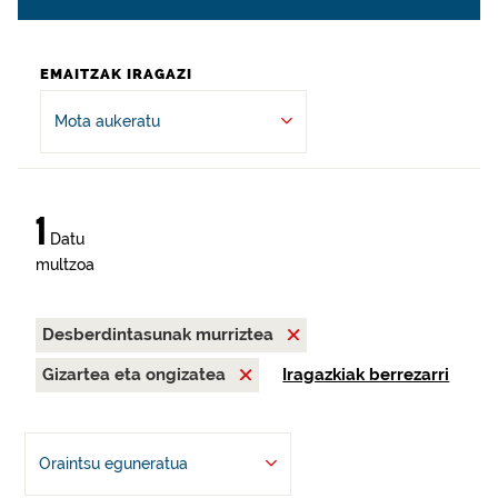
EMAITZAK IRAGAZI
Mota aukeratu
1
Datu
multzoa
Desberdintasunak murriztea
Gizartea eta ongizatea
Iragazkiak berrezarri
Oraintsu eguneratua