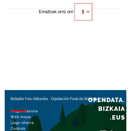
Emaitzak orriz orri
OPENDATA.
Bizkaiko Foru Aldundia
-
Diputación Foral de Bizkaia
BIZKAIA
Irisgarritasuna
.EUS
Web mapa
Lege-oharra
Cookiak