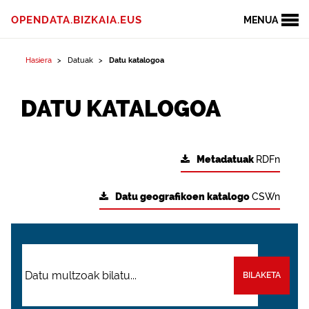
OPENDATA.BIZKAIA.EUS
MENUA
Hasiera
Datuak
Datu katalogoa
DATU KATALOGOA
Metadatuak
RDFn
Datu geografikoen katalogo
CSWn
BILAKETA