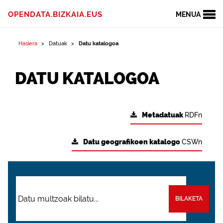
OPENDATA.BIZKAIA.EUS
MENUA
Hasiera
Datuak
Datu katalogoa
DATU KATALOGOA
Metadatuak
RDFn
Datu geografikoen katalogo
CSWn
BILAKETA