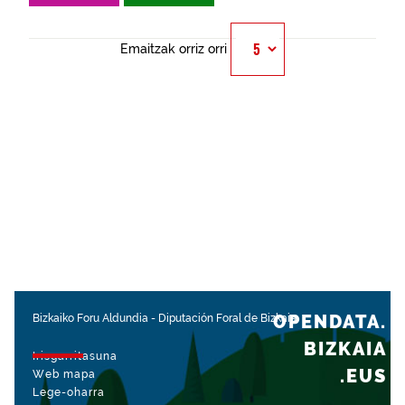
Emaitzak orriz orri
OPENDATA.
Bizkaiko Foru Aldundia
-
Diputación Foral de Bizkaia
BIZKAIA
Irisgarritasuna
.EUS
Web mapa
Lege-oharra