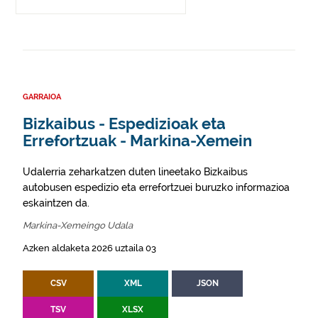
GARRAIOA
Bizkaibus - Espedizioak eta
Errefortzuak - Markina-Xemein
Udalerria zeharkatzen duten lineetako Bizkaibus
autobusen espedizio eta errefortzuei buruzko informazioa
eskaintzen da.
Markina-Xemeingo Udala
Azken aldaketa 2026 uztaila 03
CSV
XML
JSON
TSV
XLSX