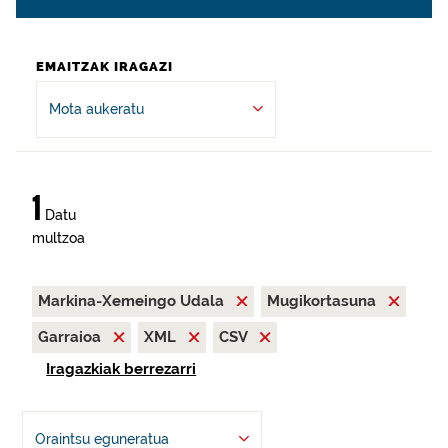
EMAITZAK IRAGAZI
Mota aukeratu
1
Datu
multzoa
Markina-Xemeingo Udala
Mugikortasuna
Garraioa
XML
CSV
Iragazkiak berrezarri
Oraintsu eguneratua