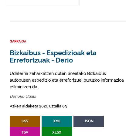
GARRAIOA
Bizkaibus - Espedizioak eta
Errefortzuak - Derio
Udalerria zeharkatzen duten lineetako Bizkaibus
autobusen espedizio eta errefortzuei buruzko informazioa
eskaintzen da.
Derioko Udala
Azken aldaketa 2026 uztaila 03
CSV
XML
JSON
TSV
XLSX