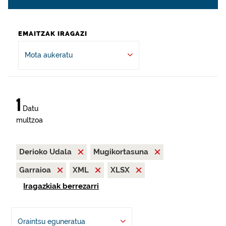
EMAITZAK IRAGAZI
Mota aukeratu
1
Datu
multzoa
Derioko Udala
Mugikortasuna
Garraioa
XML
XLSX
Iragazkiak berrezarri
Oraintsu eguneratua