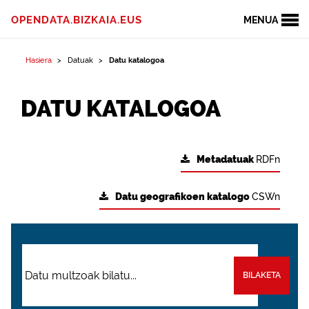
OPENDATA.BIZKAIA.EUS
MENUA
Hasiera
Datuak
Datu katalogoa
DATU KATALOGOA
Metadatuak
RDFn
Datu geografikoen katalogo
CSWn
BILAKETA