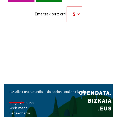
Emaitzak orriz orri
OPENDATA.
Bizkaiko Foru Aldundia
-
Diputación Foral de Bizkaia
BIZKAIA
Irisgarritasuna
.EUS
Web mapa
Lege-oharra