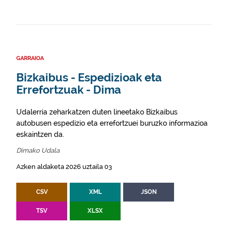
GARRAIOA
Bizkaibus - Espedizioak eta
Errefortzuak - Dima
Udalerria zeharkatzen duten lineetako Bizkaibus
autobusen espedizio eta errefortzuei buruzko informazioa
eskaintzen da.
Dimako Udala
Azken aldaketa 2026 uztaila 03
CSV
XML
JSON
TSV
XLSX