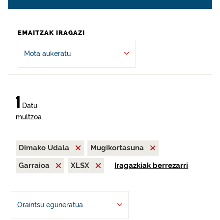
EMAITZAK IRAGAZI
Mota aukeratu
1
Datu
multzoa
Dimako Udala
Mugikortasuna
Garraioa
XLSX
Iragazkiak berrezarri
Oraintsu eguneratua