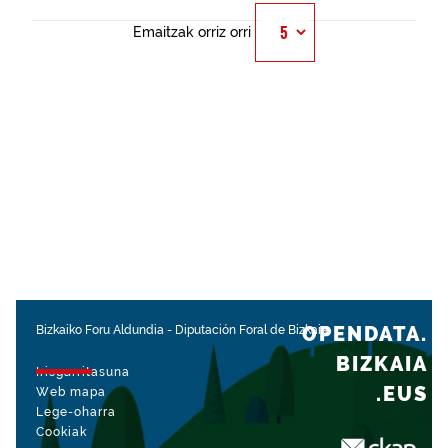
Emaitzak orriz orri
OPENDATA.
Bizkaiko Foru Aldundia
-
Diputación Foral de Bizkaia
BIZKAIA
Irisgarritasuna
.EUS
Web mapa
Lege-oharra
Cookiak