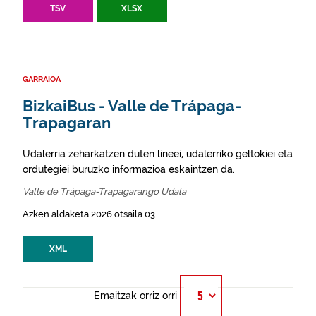
TSV
XLSX
GARRAIOA
BizkaiBus - Valle de Trápaga-
Trapagaran
Udalerria zeharkatzen duten lineei, udalerriko geltokiei eta
ordutegiei buruzko informazioa eskaintzen da.
Valle de Trápaga-Trapagarango Udala
Azken aldaketa 2026 otsaila 03
XML
Emaitzak orriz orri