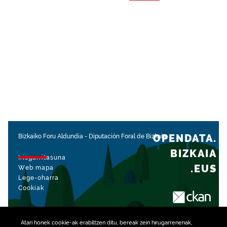
OPENDATA.
Bizkaiko Foru Aldundia
-
Diputación Foral de Bizkaia
BIZKAIA
Irisgarritasuna
.EUS
Web mapa
Lege-oharra
Cookiak
rekin kudeatua
Atari honek
cookie
-ak erabiltzen ditu, bereak zein hirugarrenenak,