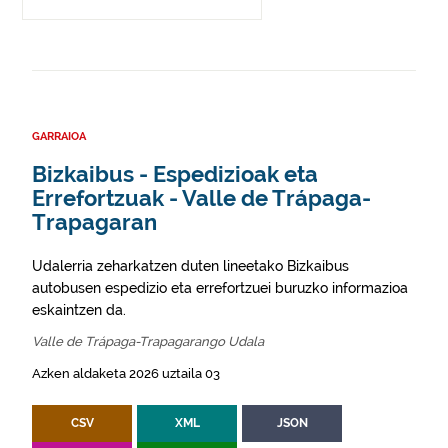
GARRAIOA
Bizkaibus - Espedizioak eta
Errefortzuak - Valle de Trápaga-
Trapagaran
Udalerria zeharkatzen duten lineetako Bizkaibus
autobusen espedizio eta errefortzuei buruzko informazioa
eskaintzen da.
Valle de Trápaga-Trapagarango Udala
Azken aldaketa 2026 uztaila 03
CSV
XML
JSON