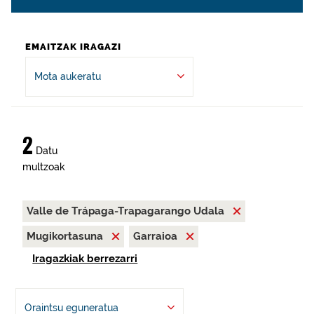
EMAITZAK IRAGAZI
Mota aukeratu
2
Datu
multzoak
Valle de Trápaga-Trapagarango Udala
Mugikortasuna
Garraioa
Iragazkiak berrezarri
Oraintsu eguneratua