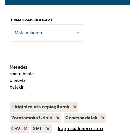
EMAITZAK IRAGAZI
Mota aukeratu
Mesedez
saiatu beste
bilaketa
batekin.
Hirigintza eta azpiegiturak
Zaratamoko Udala
Geoespazialak
CSV
XML
Iragazkiak berrezarri