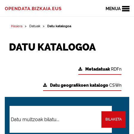
OPENDATA.BIZKAIA.EUS
MENUA
Hasiera
Datuak
Datu katalogoa
DATU KATALOGOA
Metadatuak
RDFn
Datu geografikoen katalogo
CSWn
BILAKETA