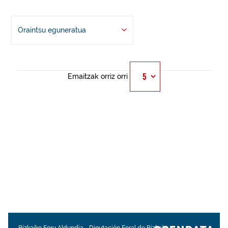
Oraintsu eguneratua
Emaitzak orriz orri