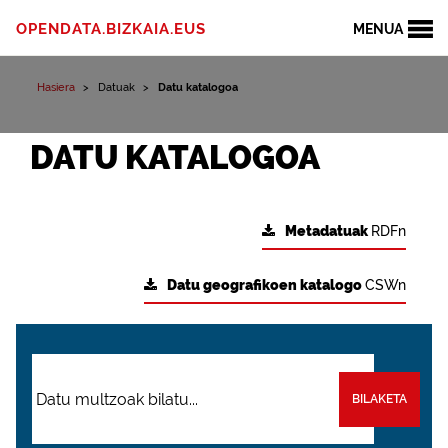
OPENDATA.BIZKAIA.EUS
MENUA
Hasiera
Datuak
Datu katalogoa
DATU KATALOGOA
Metadatuak
RDFn
Datu geografikoen katalogo
CSWn
BILAKETA