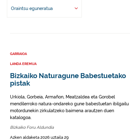
Oraintsu eguneratua
GARRAIOA
LANDA EREMUA
Bizkaiko Naturagune Babestuetako
pistak
Urkiola, Gorbeia, Armañon, Meatzaldea eta Gorobel
mendilerroko natura-ondareko gune babestuetan ibilgailu
motordunekin zirkulatzeko baimena arautzen duen
katalogoa.
Bizkaiko Foru Aldundia
Azken aldaketa 2026 uztaila 29