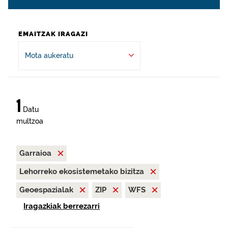
EMAITZAK IRAGAZI
Mota aukeratu
1
Datu
multzoa
Garraioa
Lehorreko ekosistemetako bizitza
Geoespazialak
ZIP
WFS
Iragazkiak berrezarri