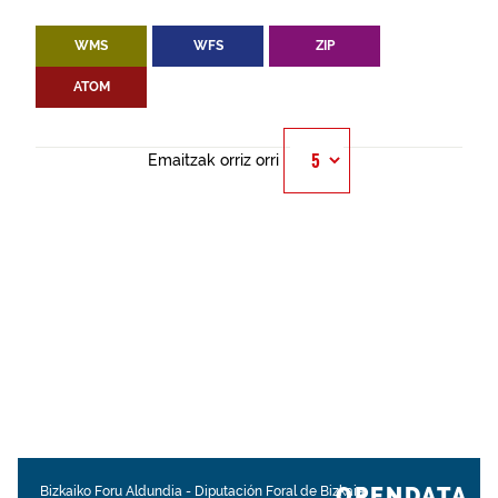
WMS
WFS
ZIP
ATOM
Emaitzak orriz orri
OPENDATA.
Bizkaiko Foru Aldundia
-
Diputación Foral de Bizkaia