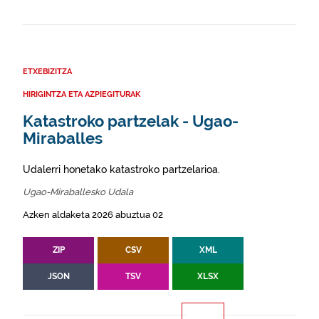
ETXEBIZITZA
HIRIGINTZA ETA AZPIEGITURAK
Katastroko partzelak - Ugao-
Miraballes
Udalerri honetako katastroko partzelarioa.
Ugao-Miraballesko Udala
Azken aldaketa 2026 abuztua 02
ZIP
CSV
XML
JSON
TSV
XLSX