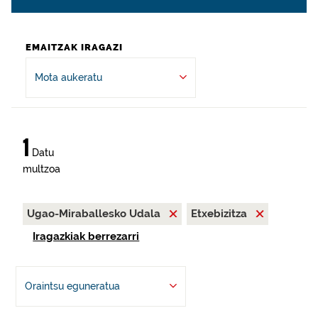
EMAITZAK IRAGAZI
Mota aukeratu
1
Datu
multzoa
Ugao-Miraballesko Udala
Etxebizitza
Iragazkiak berrezarri
Oraintsu eguneratua