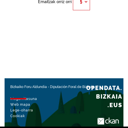
Emaitzak orriz orri
OPENDATA.
Bizkaiko Foru Aldundia
-
Diputación Foral de Bizkaia
BIZKAIA
Irisgarritasuna
.EUS
Web mapa
Lege-oharra
Cookiak