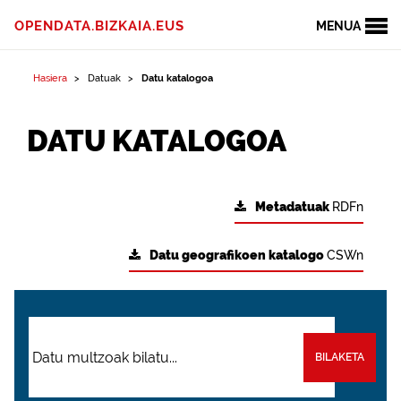
OPENDATA.BIZKAIA.EUS
MENUA
Hasiera
Datuak
Datu katalogoa
DATU KATALOGOA
Metadatuak
RDFn
Datu geografikoen katalogo
CSWn
BILAKETA