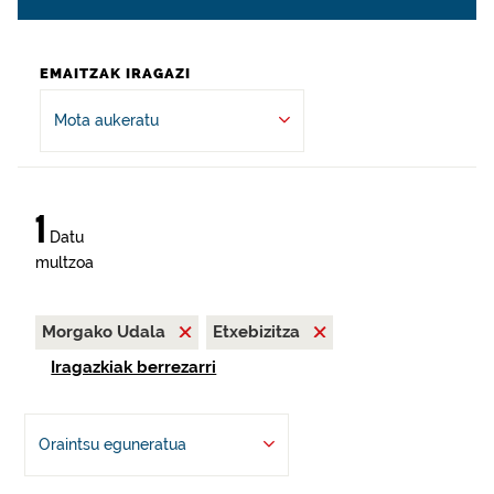
EMAITZAK IRAGAZI
Mota aukeratu
1
Datu
multzoa
Morgako Udala
Etxebizitza
Iragazkiak berrezarri
Oraintsu eguneratua