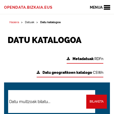
OPENDATA.BIZKAIA.EUS
MENUA
Hasiera
Datuak
Datu katalogoa
DATU KATALOGOA
Metadatuak
RDFn
Datu geografikoen katalogo
CSWn
BILAKETA