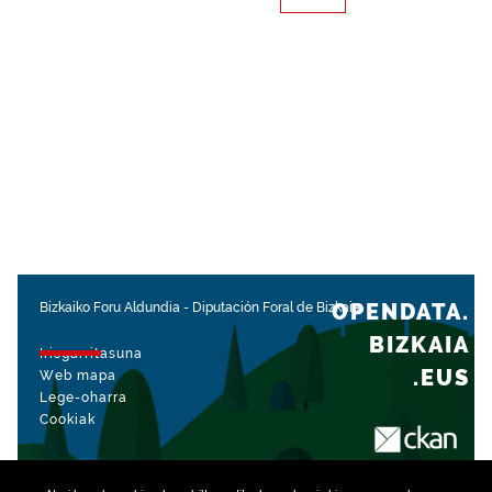
OPENDATA.
Bizkaiko Foru Aldundia
-
Diputación Foral de Bizkaia
BIZKAIA
Irisgarritasuna
.EUS
Web mapa
Lege-oharra
Cookiak
rekin kudeatua