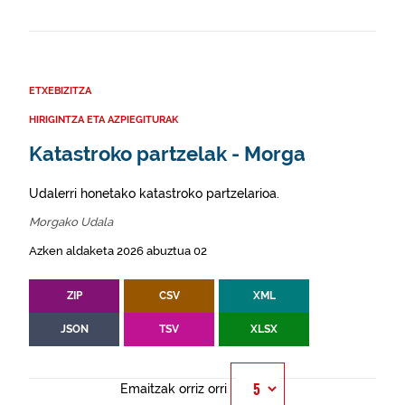
ETXEBIZITZA
HIRIGINTZA ETA AZPIEGITURAK
Katastroko partzelak - Morga
Udalerri honetako katastroko partzelarioa.
Morgako Udala
Azken aldaketa 2026 abuztua 02
ZIP
CSV
XML
JSON
TSV
XLSX
Emaitzak orriz orri