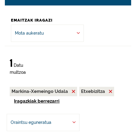
EMAITZAK IRAGAZI
Mota aukeratu
1
Datu
multzoa
Markina-Xemeingo Udala
Etxebizitza
Iragazkiak berrezarri
Oraintsu eguneratua