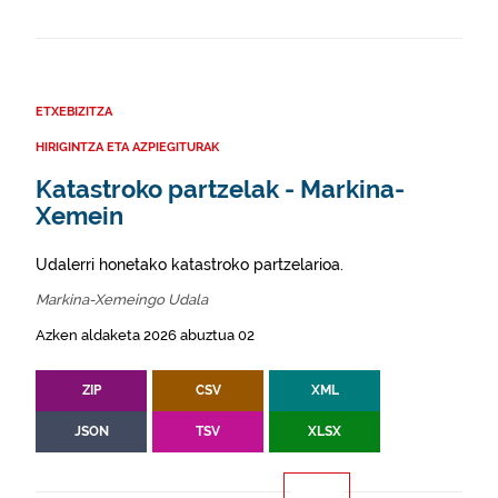
ETXEBIZITZA
HIRIGINTZA ETA AZPIEGITURAK
Katastroko partzelak - Markina-
Xemein
Udalerri honetako katastroko partzelarioa.
Markina-Xemeingo Udala
Azken aldaketa 2026 abuztua 02
ZIP
CSV
XML
JSON
TSV
XLSX