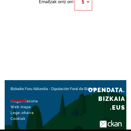
Emaitzak orriz orri
OPENDATA.
Bizkaiko Foru Aldundia
-
Diputación Foral de Bizkaia
BIZKAIA
Irisgarritasuna
.EUS
Web mapa
Lege-oharra
Cookiak