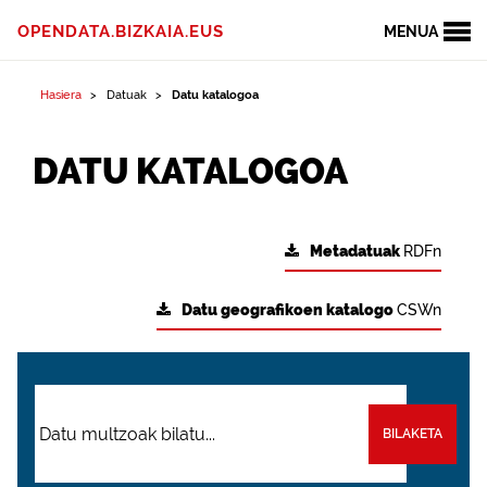
OPENDATA.BIZKAIA.EUS
MENUA
Hasiera
Datuak
Datu katalogoa
DATU KATALOGOA
Metadatuak
RDFn
Datu geografikoen katalogo
CSWn
BILAKETA