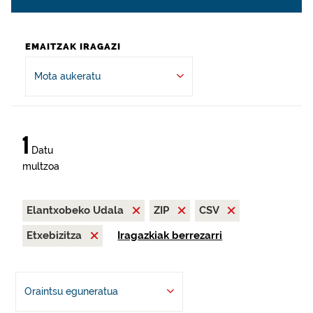
EMAITZAK IRAGAZI
Mota aukeratu
1
Datu
multzoa
Elantxobeko Udala
ZIP
CSV
Etxebizitza
Iragazkiak berrezarri
Oraintsu eguneratua