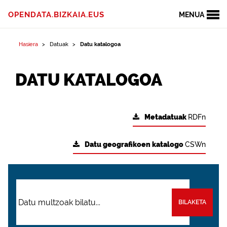
OPENDATA.BIZKAIA.EUS
MENUA
Hasiera
Datuak
Datu katalogoa
DATU KATALOGOA
Metadatuak
RDFn
Datu geografikoen katalogo
CSWn
BILAKETA