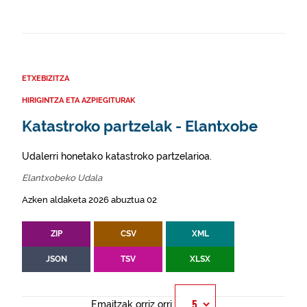
ETXEBIZITZA
HIRIGINTZA ETA AZPIEGITURAK
Katastroko partzelak - Elantxobe
Udalerri honetako katastroko partzelarioa.
Elantxobeko Udala
Azken aldaketa 2026 abuztua 02
ZIP
CSV
XML
JSON
TSV
XLSX
Emaitzak orriz orri