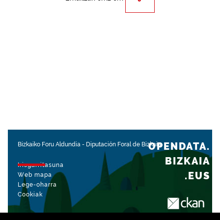
OPENDATA.
Bizkaiko Foru Aldundia
-
Diputación Foral de Bizkaia
BIZKAIA
Irisgarritasuna
.EUS
Web mapa
Lege-oharra
Cookiak
rekin kudeatua