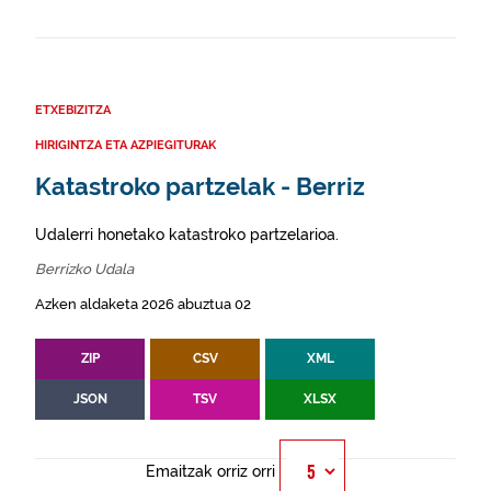
ETXEBIZITZA
HIRIGINTZA ETA AZPIEGITURAK
Katastroko partzelak - Berriz
Udalerri honetako katastroko partzelarioa.
Berrizko Udala
Azken aldaketa 2026 abuztua 02
ZIP
CSV
XML
JSON
TSV
XLSX
Emaitzak orriz orri