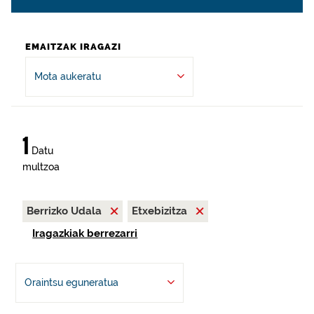
EMAITZAK IRAGAZI
Mota aukeratu
1
Datu
multzoa
Berrizko Udala
Etxebizitza
Iragazkiak berrezarri
Oraintsu eguneratua