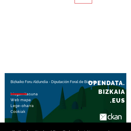
OPENDATA.
Bizkaiko Foru Aldundia
-
Diputación Foral de Bizkaia
BIZKAIA
Irisgarritasuna
.EUS
Web mapa
Lege-oharra
Cookiak
rekin kudeatua