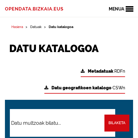
OPENDATA.BIZKAIA.EUS
MENUA
Hasiera
Datuak
Datu katalogoa
DATU KATALOGOA
Metadatuak
RDFn
Datu geografikoen katalogo
CSWn
BILAKETA