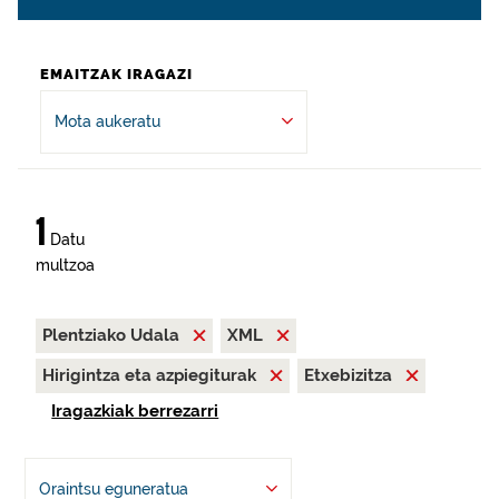
EMAITZAK IRAGAZI
Mota aukeratu
1
Datu
multzoa
Plentziako Udala
XML
Hirigintza eta azpiegiturak
Etxebizitza
Iragazkiak berrezarri
Oraintsu eguneratua