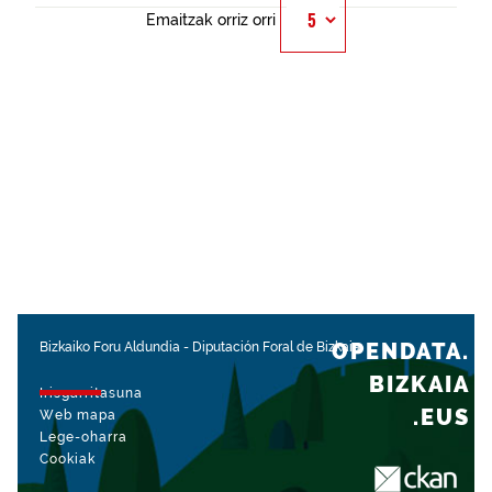
Emaitzak orriz orri
OPENDATA.
Bizkaiko Foru Aldundia
-
Diputación Foral de Bizkaia
BIZKAIA
Irisgarritasuna
.EUS
Web mapa
Lege-oharra
Cookiak