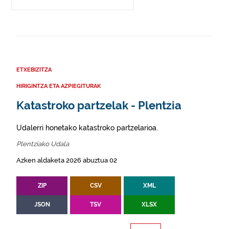
ETXEBIZITZA
HIRIGINTZA ETA AZPIEGITURAK
Katastroko partzelak - Plentzia
Udalerri honetako katastroko partzelarioa.
Plentziako Udala
Azken aldaketa 2026 abuztua 02
ZIP
CSV
XML
JSON
TSV
XLSX