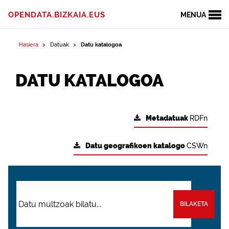
OPENDATA.BIZKAIA.EUS
MENUA
Hasiera
Datuak
Datu katalogoa
DATU KATALOGOA
Metadatuak
RDFn
Datu geografikoen katalogo
CSWn
BILAKETA