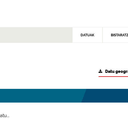
DATUAK
BISTARAT
Datu geogr