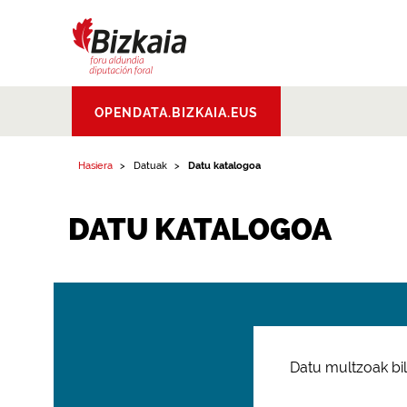
Bizkaiko Foru
OPENDATA.BIZKAIA.EUS
Aldundia
.
Diputacion
Foral de Bizkaia
Hasiera
Datuak
Datu katalogoa
DATU KATALOGOA