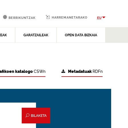
HARREMANETARAKO
EU
BERRIKUNTZAK
ZEAK
GARATZAILEAK
OPEN DATA BIZKAIA
afikoen katalogo
CSWn
Metadatuak
RDFn
BILAKETA