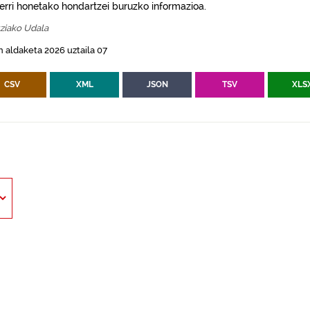
erri honetako hondartzei buruzko informazioa.
ziako Udala
 aldaketa 2026 uztaila 07
CSV
XML
JSON
TSV
XLS