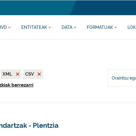
HVD
ENTITATEAK
DATA
FORMATUAK
LOK
XML
CSV
Oraintsu eg
zkiak berrezarri
dartzak - Plentzia