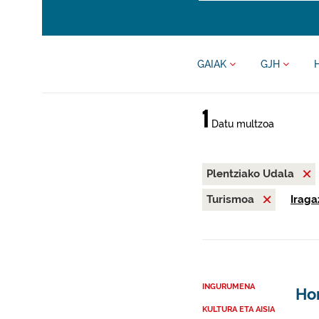
GAIAK
GJH
1
Datu multzoa
Plentziako Udala
Turismoa
Iraga
INGURUMENA
Hon
KULTURA ETA AISIA