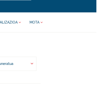
ALIZAZIOA
MOTA
uneratua