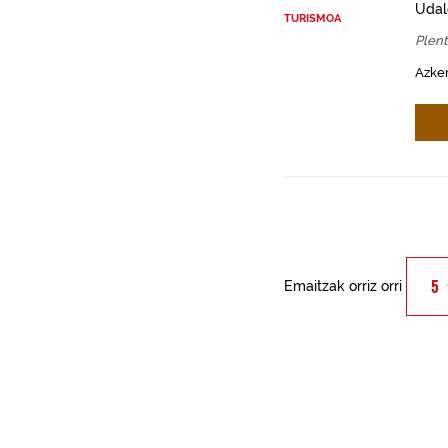
Udal
TURISMOA
Plent
Azken
Emaitzak orriz orri