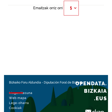
Emaitzak orriz orri
OPENDATA.
Bizkaiko Foru Aldundia
-
Diputación Foral de Bizkaia
BIZKAIA
Irisgarritasuna
.EUS
Web mapa
Lege-oharra
Cookiak