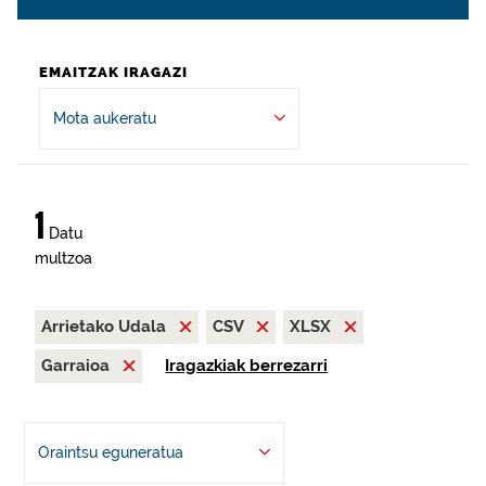
EMAITZAK IRAGAZI
Mota aukeratu
1
Datu
multzoa
Arrietako Udala
CSV
XLSX
Garraioa
Iragazkiak berrezarri
Oraintsu eguneratua