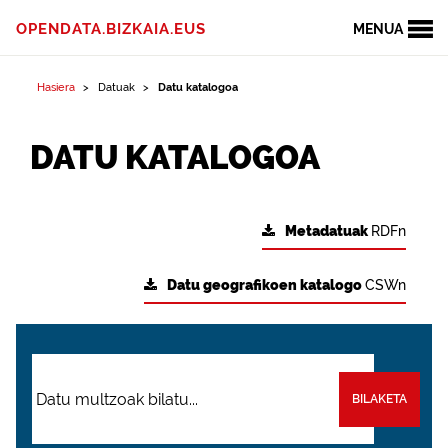
OPENDATA.BIZKAIA.EUS
MENUA
Hasiera
Datuak
Datu katalogoa
DATU KATALOGOA
Metadatuak
RDFn
Datu geografikoen katalogo
CSWn
BILAKETA