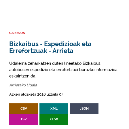
GARRAIOA
Bizkaibus - Espedizioak eta
Errefortzuak - Arrieta
Udalerria zeharkatzen duten lineetako Bizkaibus
autobusen espedizio eta errefortzuei buruzko informazioa
eskaintzen da.
Arrietako Udala
Azken aldaketa 2026 uztaila 03
CSV
XML
JSON
TSV
XLSX