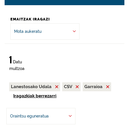
EMAITZAK IRAGAZI
Mota aukeratu
1
Datu
multzoa
Lanestosako Udala
CSV
Garraioa
Iragazkiak berrezarri
Oraintsu eguneratua