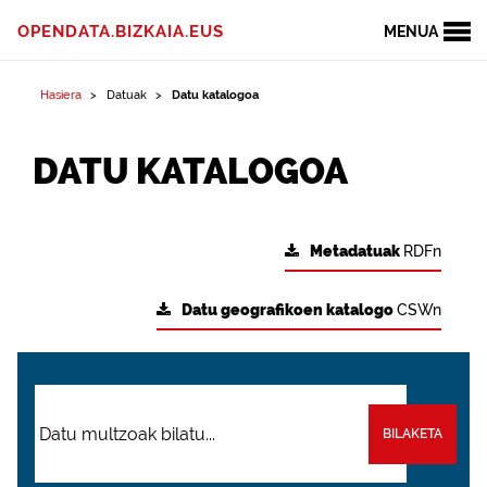
OPENDATA.BIZKAIA.EUS
MENUA
Hasiera
Datuak
Datu katalogoa
DATU KATALOGOA
Metadatuak
RDFn
Datu geografikoen katalogo
CSWn
BILAKETA