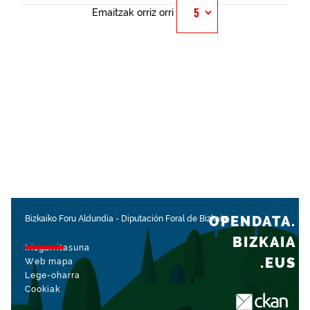
Emaitzak orriz orri
OPENDATA.
Bizkaiko Foru Aldundia
-
Diputación Foral de Bizkaia
BIZKAIA
Irisgarritasuna
.EUS
Web mapa
Lege-oharra
Cookiak