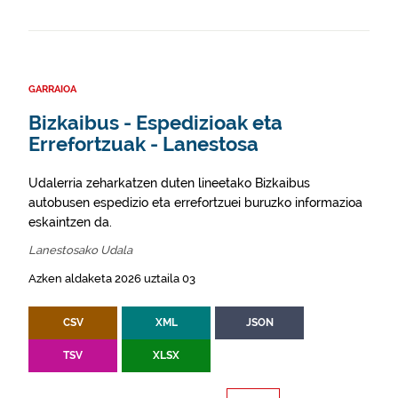
GARRAIOA
Bizkaibus - Espedizioak eta
Errefortzuak - Lanestosa
Udalerria zeharkatzen duten lineetako Bizkaibus
autobusen espedizio eta errefortzuei buruzko informazioa
eskaintzen da.
Lanestosako Udala
Azken aldaketa 2026 uztaila 03
CSV
XML
JSON
TSV
XLSX