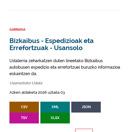
GARRAIOA
Bizkaibus - Espedizioak eta
Errefortzuak - Usansolo
Udalerria zeharkatzen duten lineetako Bizkaibus
autobusen espedizio eta errefortzuei buruzko informazioa
eskaintzen da.
Usansoloko Udala
Azken aldaketa 2026 uztaila 03
CSV
XML
JSON
TSV
XLSX