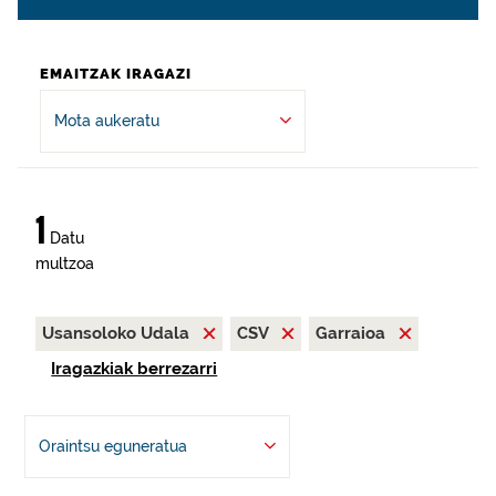
EMAITZAK IRAGAZI
Mota aukeratu
1
Datu
multzoa
Usansoloko Udala
CSV
Garraioa
Iragazkiak berrezarri
Oraintsu eguneratua