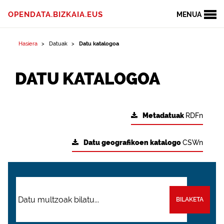
OPENDATA.BIZKAIA.EUS
MENUA
Hasiera
Datuak
Datu katalogoa
DATU KATALOGOA
Metadatuak
RDFn
Datu geografikoen katalogo
CSWn
BILAKETA