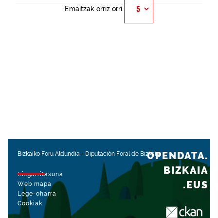
Emaitzak orriz orri
OPENDATA.
Bizkaiko Foru Aldundia
-
Diputación Foral de Bizkaia
BIZKAIA
Irisgarritasuna
.EUS
Web mapa
Lege-oharra
Cookiak