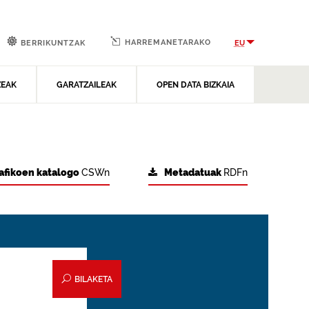
HARREMANETARAKO
EU
BERRIKUNTZAK
ZEAK
GARATZAILEAK
OPEN DATA BIZKAIA
afikoen katalogo
CSWn
Metadatuak
RDFn
BILAKETA