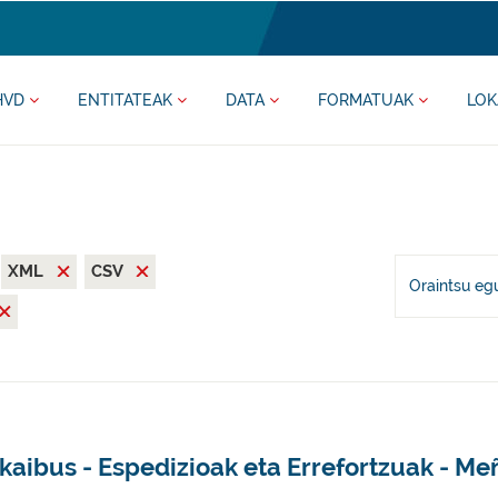
HVD
ENTITATEAK
DATA
FORMATUAK
LOK
XML
CSV
Oraintsu eg
kaibus - Espedizioak eta Errefortzuak - M