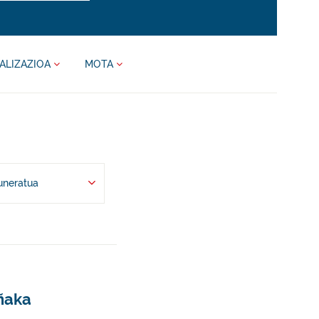
ALIZAZIOA
MOTA
uneratua
eñaka