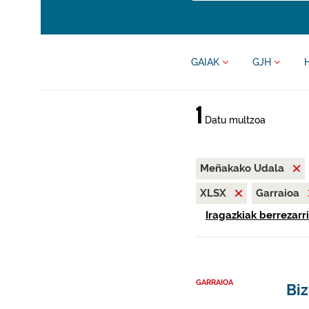
GAIAK
GJH
1
Datu multzoa
Meñakako Udala
XLSX
Garraioa
Iragazkiak berrezarri
GARRAIOA
Biz