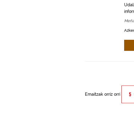
Udal
info
Meña
Azken
Emaitzak orriz orri