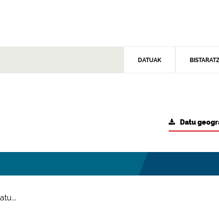
DATUAK
BISTARAT
Datu geogr