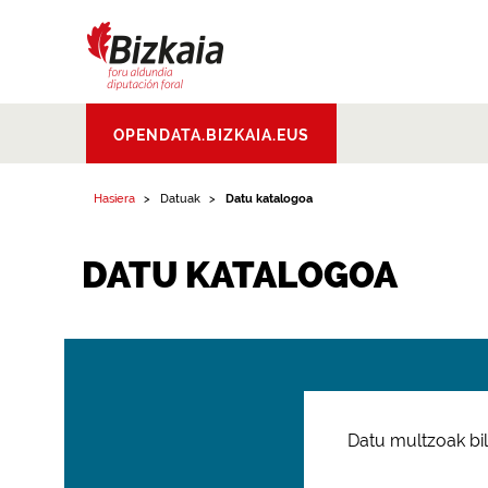
Bizkaiko Foru
OPENDATA.BIZKAIA.EUS
Aldundia
.
Diputacion
Foral de Bizkaia
Hasiera
Datuak
Datu katalogoa
DATU KATALOGOA