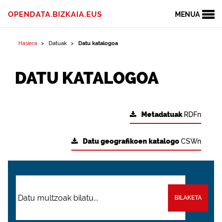
OPENDATA.BIZKAIA.EUS
MENUA
Hasiera
Datuak
Datu katalogoa
DATU KATALOGOA
Metadatuak
RDFn
Datu geografikoen katalogo
CSWn
BILAKETA