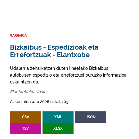
GARRAIOA
Bizkaibus - Espedizioak eta
Errefortzuak - Elantxobe
Udalerria zeharkatzen duten lineetako Bizkaibus
autobusen espedizio eta errefortzuei buruzko informazioa
eskaintzen da.
Elantxobeko Udala
Azken aldaketa 2026 uztaila 03
CSV
XML
JSON
TSV
XLSX