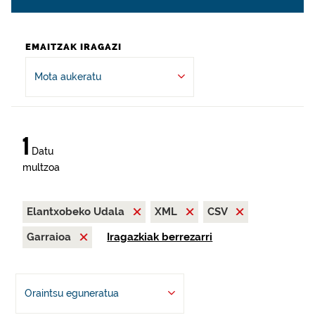
EMAITZAK IRAGAZI
Mota aukeratu
1
Datu
multzoa
Elantxobeko Udala
XML
CSV
Garraioa
Iragazkiak berrezarri
Oraintsu eguneratua