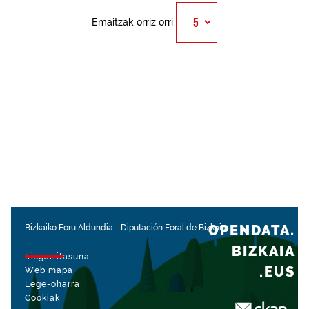
Emaitzak orriz orri
OPENDATA.
Bizkaiko Foru Aldundia
-
Diputación Foral de Bizkaia
BIZKAIA
Irisgarritasuna
.EUS
Web mapa
Lege-oharra
Cookiak