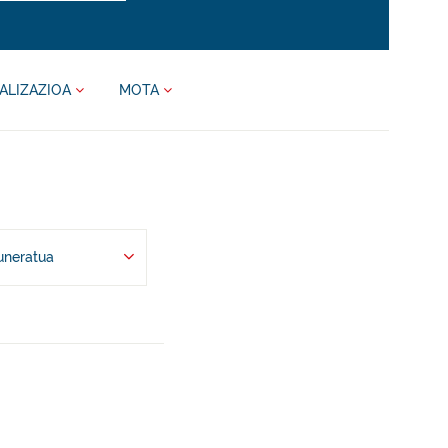
ALIZAZIOA
MOTA
uneratua