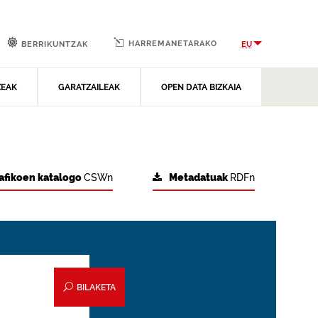
HARREMANETARAKO
EU
BERRIKUNTZAK
ZEAK
GARATZAILEAK
OPEN DATA BIZKAIA
afikoen katalogo
CSWn
Metadatuak
RDFn
BILAKETA