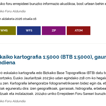
aiko foru errepideei buruzko informazio akustikoa, bost urtean behin
iko Foru Aldundia
 aldaketa 2026 otsaila 16
WMS
WFS
ZIP
ATOM
kaiko kartografia 1:5000 (BTB 1:5000), gau
ndiena
00 eskalako kartografia edo Bizkaiko Base Topografikoa (BTB) datu 
Sortzeko, Eusko Jaurlaritzak 2023ko udan egindako 218 cm-ko hegald
tu zen. Kartografia lehengoratze fotogrametrikoaren bidez egin da, 
ak eguneratu dira: izen geografikoak, garraioak, hidrografia, erliebea,
itzuak eta instalazioak. 2024ko urriko Errepideen Foru Sareari buruzk
iko Foru Aldundia