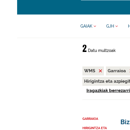
GAIAK
GJH
2
Datu multzoak
WMS
Garraioa
Hirigintza eta azpieg
Iragazkiak berrezarri
GARRAIOA
Bi
HIRIGINTZA ETA