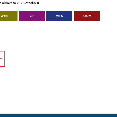
 aldaketa 2026 otsaila 16
WMS
ZIP
WFS
ATOM