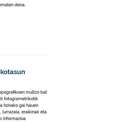
 ematen dena.
rkotasun
topografikoen multzo bat
i fotogrametrikotik
eta honako gai hauen
 lurrazala, eraikinak eta
o informazioa.