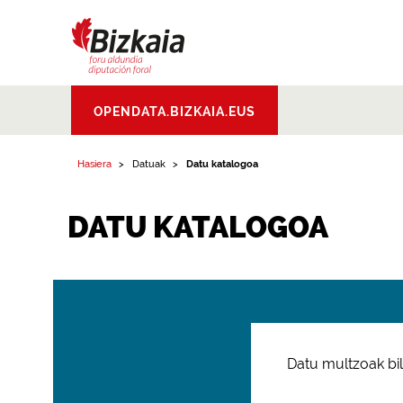
Bizkaiko Foru
OPENDATA.BIZKAIA.EUS
Aldundia
.
Diputacion
Foral de Bizkaia
Hasiera
Datuak
Datu katalogoa
DATU KATALOGOA