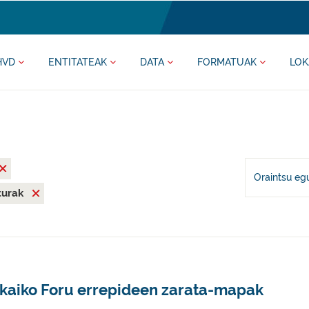
HVD
ENTITATEAK
DATA
FORMATUAK
LOK
Oraintsu eg
iturak
zkaiko Foru errepideen zarata-mapak