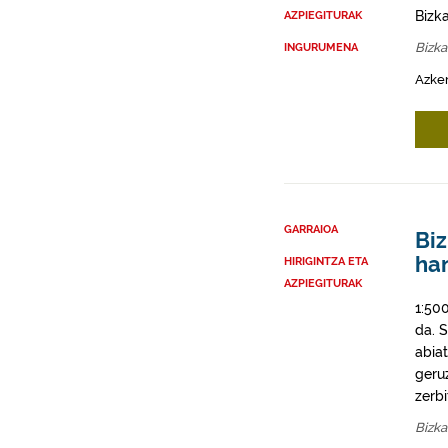
Bizk
AZPIEGITURAK
Bizka
INGURUMENA
Azken
GARRAIOA
Biz
ha
HIRIGINTZA ETA
AZPIEGITURAK
1:50
da. 
abia
geruz
zerb
Bizka