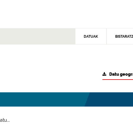
DATUAK
BISTARAT
Datu geogr