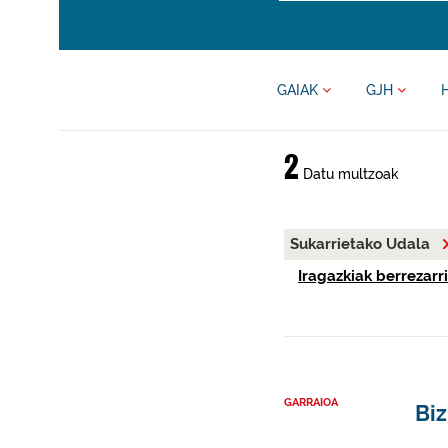
GAIAK
GJH
2
Datu multzoak
Sukarrietako Udala
Iragazkiak berrezarri
GARRAIOA
Biz