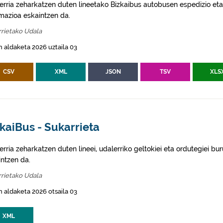
erria zeharkatzen duten lineetako Bizkaibus autobusen espedizio eta
rmazioa eskaintzen da.
rietako Udala
 aldaketa 2026 uztaila 03
CSV
XML
JSON
TSV
XLS
kaiBus - Sukarrieta
rria zeharkatzen duten lineei, udalerriko geltokiei eta ordutegiei bu
intzen da.
rietako Udala
 aldaketa 2026 otsaila 03
XML