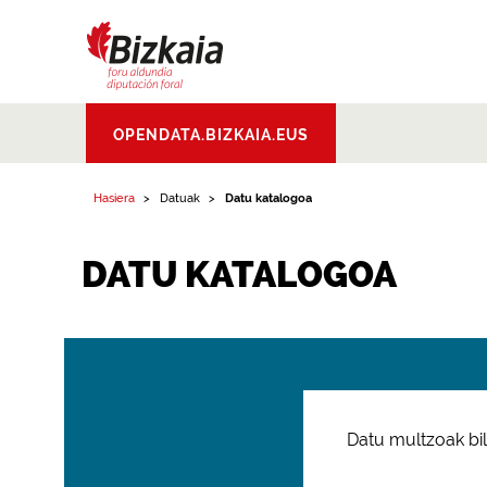
Bizkaiko Foru
OPENDATA.BIZKAIA.EUS
Aldundia
.
Diputacion
Foral de Bizkaia
Hasiera
Datuak
Datu katalogoa
DATU KATALOGOA