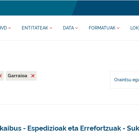
HVD
ENTITATEAK
DATA
FORMATUAK
LOK
Garraioa
Oraintsu eg
kaibus - Espedizioak eta Errefortzuak - Suk