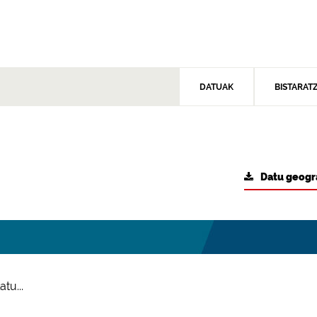
DATUAK
BISTARAT
Datu geogr