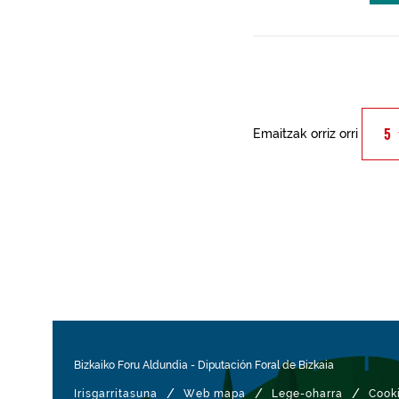
Emaitzak orriz orri
Bizkaiko Foru Aldundia
-
Diputación Foral de Bizkaia
/
/
/
Irisgarritasuna
Web mapa
Lege-oharra
Cook