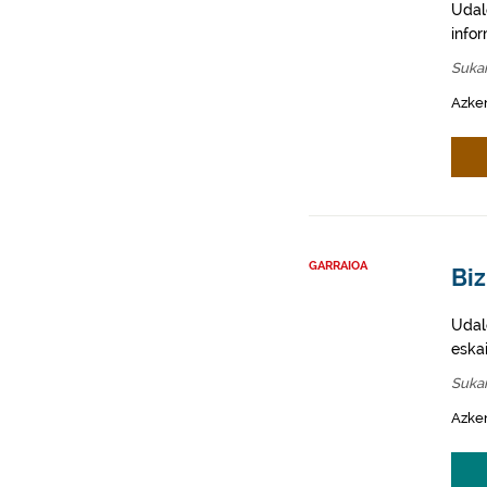
Udal
info
Sukar
Azken
GARRAIOA
Biz
Udale
eska
Sukar
Azken