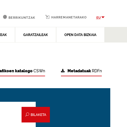
HARREMANETARAKO
EU
BERRIKUNTZAK
ZEAK
GARATZAILEAK
OPEN DATA BIZKAIA
afikoen katalogo
CSWn
Metadatuak
RDFn
BILAKETA