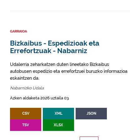
GARRAIOA
Bizkaibus - Espedizioak eta
Errefortzuak - Nabarniz
Udalerria zeharkatzen duten lineetako Bizkaibus
autobusen espedizio eta errefortzuei buruzko informazioa
eskaintzen da.
Nabarnizko Udala
Azken aldaketa 2026 uztaila 03
CSV
XML
JSON
TSV
XLSX