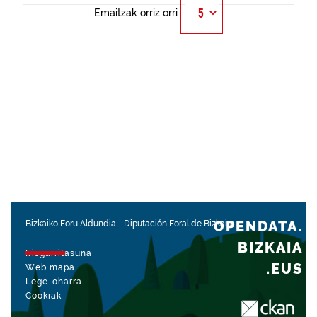
Emaitzak orriz orri
OPENDATA.
Bizkaiko Foru Aldundia
-
Diputación Foral de Bizkaia
BIZKAIA
Irisgarritasuna
.EUS
Web mapa
Lege-oharra
Cookiak