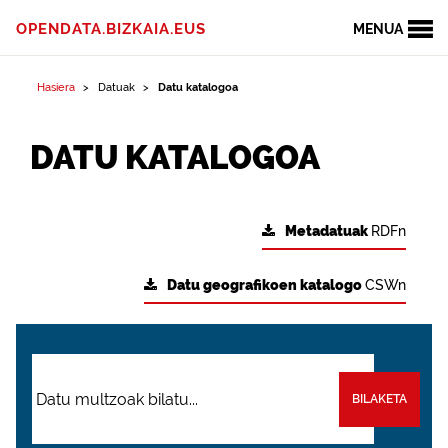
OPENDATA.BIZKAIA.EUS
MENUA
Hasiera
Datuak
Datu katalogoa
DATU KATALOGOA
Metadatuak
RDFn
Datu geografikoen katalogo
CSWn
BILAKETA