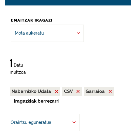
EMAITZAK IRAGAZI
Mota aukeratu
1
Datu
multzoa
Nabarnizko Udala
CSV
Garraioa
Iragazkiak berrezarri
Oraintsu eguneratua