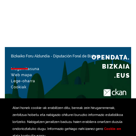
OPENDATA.
Bizkaiko Foru Aldundia
-
Diputación Foral de Bizkaia
BIZKAIA
Irisgarritasuna
.EUS
Web mapa
Lege-oharra
Cookiak
rekin kudeatua
Atari honek
cookie
-ak erabiltzen ditu, bereak zein hirugarrenenak,
zerbitzua hobetu eta nabigazio ohiturei buruzko informazio estatistikoa
lortzeko. Nabigatzen jarraitzen baduzu haien erabilera onartzen duzula
ondorioztatuko dugu. Informazio gehiago nahi izanez gero
Cookie-en
atala kontsulta ezazu.