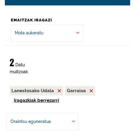
EMAITZAK IRAGAZI
Mota aukeratu
2
Datu
multzoak
Lanestosako Udala
Garraioa
Iragazkiak berrezarri
Oraintsu eguneratua