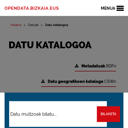
OPENDATA.BIZKAIA.EUS
MENUA
Hasiera
Datuak
Datu katalogoa
DATU KATALOGOA
Metadatuak
RDFn
Datu geografikoen katalogo
CSWn
BILAKETA