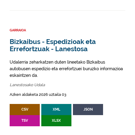
GARRAIOA
Bizkaibus - Espedizioak eta
Errefortzuak - Lanestosa
Udalerria zeharkatzen duten lineetako Bizkaibus
autobusen espedizio eta errefortzuei buruzko informazioa
eskaintzen da.
Lanestosako Udala
Azken aldaketa 2026 uztaila 03
CSV
XML
JSON
TSV
XLSX