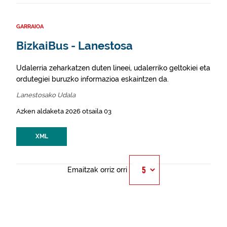
GARRAIOA
BizkaiBus - Lanestosa
Udalerria zeharkatzen duten lineei, udalerriko geltokiei eta
ordutegiei buruzko informazioa eskaintzen da.
Lanestosako Udala
Azken aldaketa 2026 otsaila 03
XML
Emaitzak orriz orri