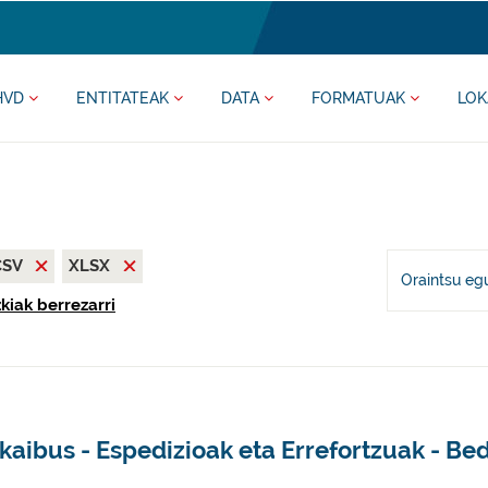
HVD
ENTITATEAK
DATA
FORMATUAK
LOK
CSV
XLSX
Oraintsu eg
kiak berrezarri
kaibus - Espedizioak eta Errefortzuak - Be