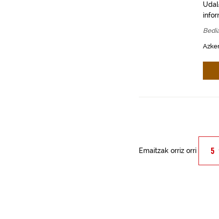
Udal
info
Bedi
Azken
Emaitzak orriz orri