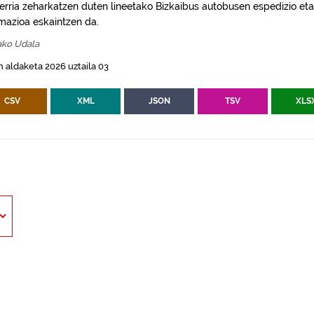
erria zeharkatzen duten lineetako Bizkaibus autobusen espedizio eta
rmazioa eskaintzen da.
ako Udala
 aldaketa 2026 uztaila 03
CSV
XML
JSON
TSV
XLS