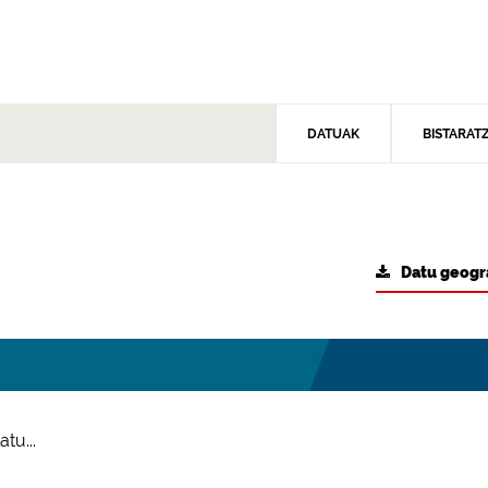
DATUAK
BISTARAT
Datu geogr