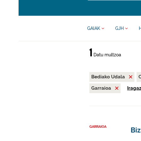
GAIAK
GJH
1
Datu multzoa
Bediako Udala
Garraioa
Iragaz
GARRAIOA
Biz