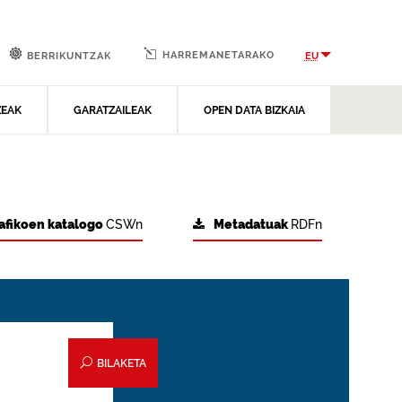
HARREMANETARAKO
EU
BERRIKUNTZAK
ZEAK
GARATZAILEAK
OPEN DATA BIZKAIA
afikoen katalogo
CSWn
Metadatuak
RDFn
BILAKETA