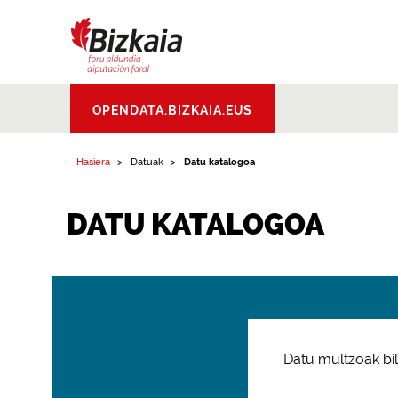
Bizkaiko Foru
OPENDATA.BIZKAIA.EUS
Aldundia
.
Diputacion
Foral de Bizkaia
Hasiera
Datuak
Datu katalogoa
DATU KATALOGOA