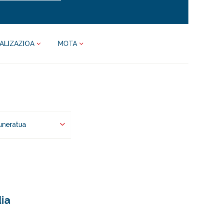
ALIZAZIOA
MOTA
uneratua
dia