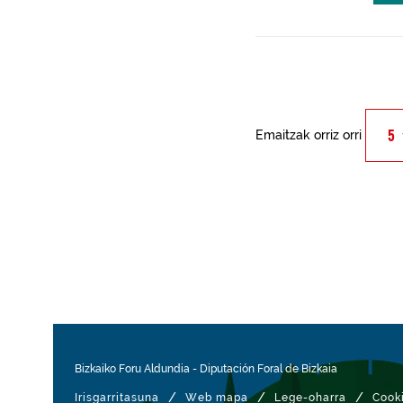
Emaitzak orriz orri
Bizkaiko Foru Aldundia
-
Diputación Foral de Bizkaia
/
/
/
Irisgarritasuna
Web mapa
Lege-oharra
Cook