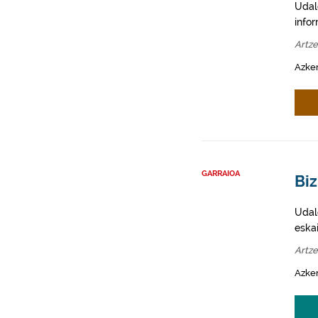
Udal
info
Artz
Azken
GARRAIOA
Biz
Udale
eska
Artz
Azken