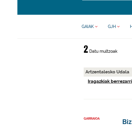
GAIAK
GJH
2
Datu multzoak
Artzentalesko Udala
Iragazkiak berrezarri
GARRAIOA
Biz