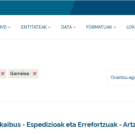
HVD
ENTITATEAK
DATA
FORMATUAK
LOK
Garraioa
Oraintsu eg
kaibus - Espedizioak eta Errefortzuak - Art