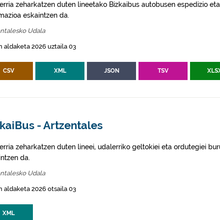
erria zeharkatzen duten lineetako Bizkaibus autobusen espedizio eta
rmazioa eskaintzen da.
entalesko Udala
 aldaketa 2026 uztaila 03
CSV
XML
JSON
TSV
XLS
kaiBus - Artzentales
rria zeharkatzen duten lineei, udalerriko geltokiei eta ordutegiei bu
intzen da.
entalesko Udala
 aldaketa 2026 otsaila 03
XML