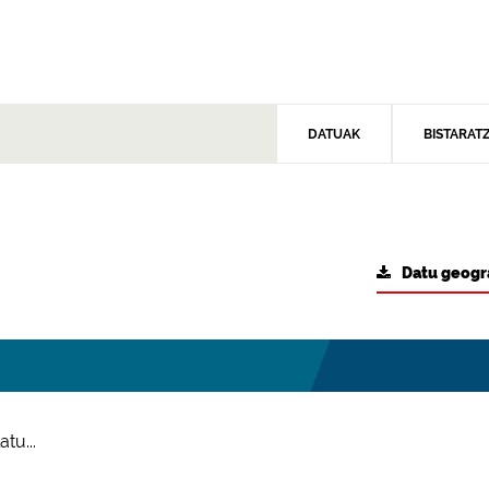
DATUAK
BISTARAT
Datu geogr