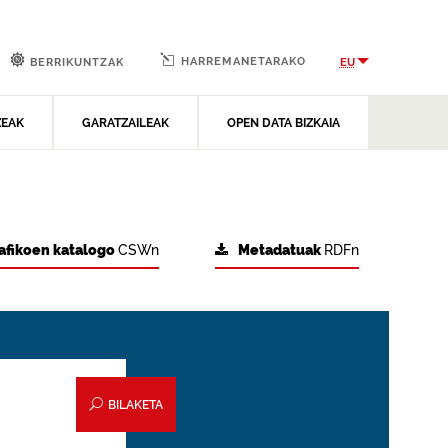
HARREMANETARAKO
EU
BERRIKUNTZAK
ZEAK
GARATZAILEAK
OPEN DATA BIZKAIA
afikoen katalogo
CSWn
Metadatuak
RDFn
BILAKETA