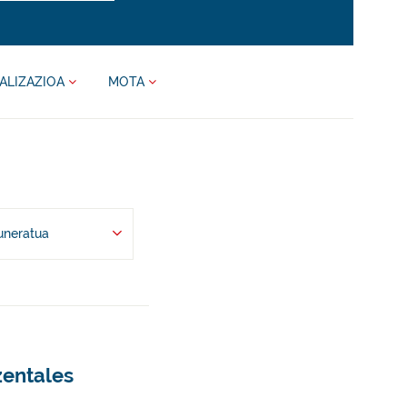
ALIZAZIOA
MOTA
uneratua
zentales