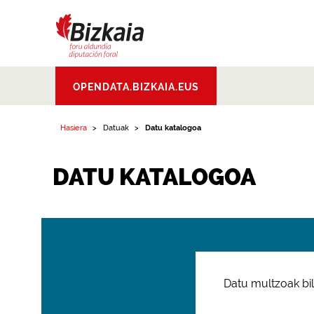
Bizkaiko Foru
OPENDATA.BIZKAIA.EUS
Aldundia
.
Diputacion
Foral de Bizkaia
Hasiera
Datuak
Datu katalogoa
DATU KATALOGOA