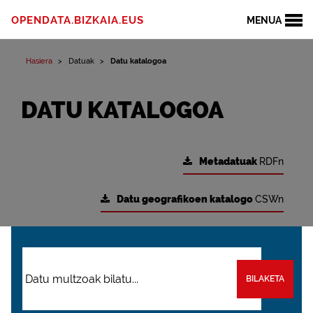
OPENDATA.BIZKAIA.EUS
MENUA
Hasiera
Datuak
Datu katalogoa
DATU KATALOGOA
Metadatuak
RDFn
Datu geografikoen katalogo
CSWn
BILAKETA