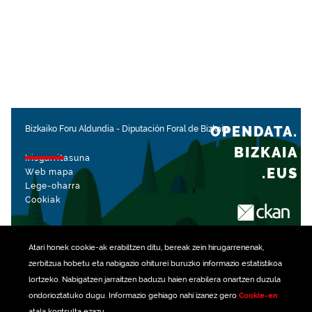
OPENDATA.
Bizkaiko Foru Aldundia
-
Diputación Foral de Bizkaia
BIZKAIA
Irisgarritasuna
.EUS
Web mapa
Lege-oharra
Cookiak
rekin kudeatua
Atari honek
cookie
-ak erabiltzen ditu, bereak zein hirugarrenenak,
zerbitzua hobetu eta nabigazio ohiturei buruzko informazio estatistikoa
lortzeko. Nabigatzen jarraitzen baduzu haien erabilera onartzen duzula
ondorioztatuko dugu. Informazio gehiago nahi izanez gero
Cookie-en
atala kontsulta ezazu.