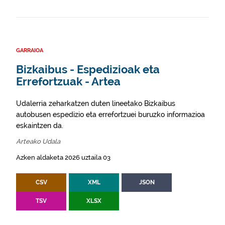
GARRAIOA
Bizkaibus - Espedizioak eta
Errefortzuak - Artea
Udalerria zeharkatzen duten lineetako Bizkaibus
autobusen espedizio eta errefortzuei buruzko informazioa
eskaintzen da.
Arteako Udala
Azken aldaketa 2026 uztaila 03
CSV
XML
JSON
TSV
XLSX