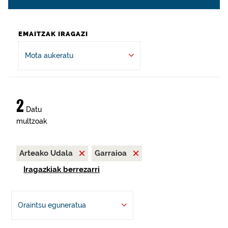
EMAITZAK IRAGAZI
Mota aukeratu
2
Datu
multzoak
Arteako Udala
Garraioa
Iragazkiak berrezarri
Oraintsu eguneratua