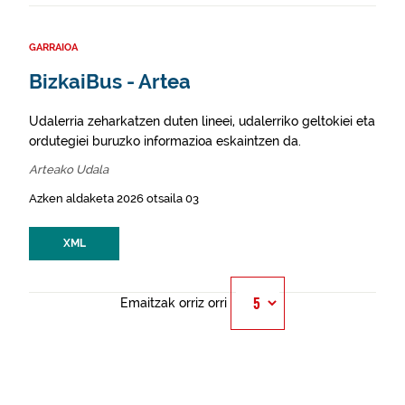
GARRAIOA
BizkaiBus - Artea
Udalerria zeharkatzen duten lineei, udalerriko geltokiei eta
ordutegiei buruzko informazioa eskaintzen da.
Arteako Udala
Azken aldaketa 2026 otsaila 03
XML
Emaitzak orriz orri