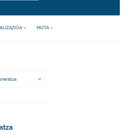
ALIZAZIOA
MOTA
uneratua
eatza