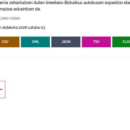
erria zeharkatzen duten lineetako Bizkaibus autobusen espedizio eta
rmazioa eskaintzen da.
tzako Udala
 aldaketa 2026 uztaila 03
CSV
XML
JSON
TSV
XLS