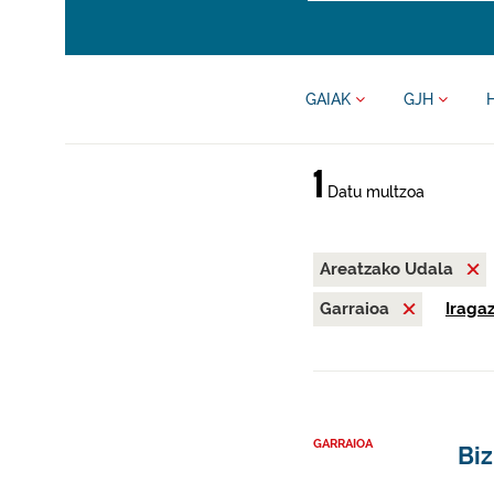
GAIAK
GJH
1
Datu multzoa
Areatzako Udala
Garraioa
Iragaz
GARRAIOA
Biz