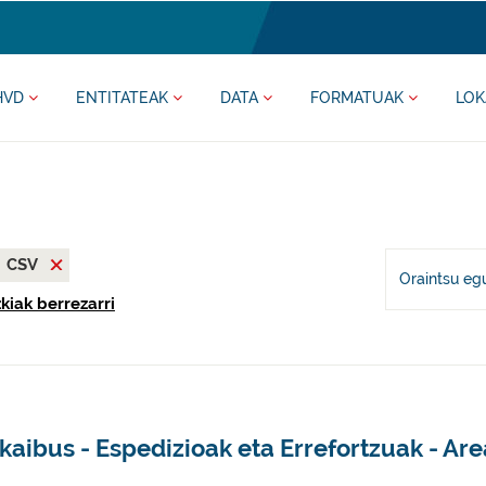
HVD
ENTITATEAK
DATA
FORMATUAK
LOK
CSV
Oraintsu eg
kiak berrezarri
kaibus - Espedizioak eta Errefortzuak - Ar