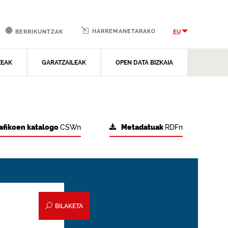
HARREMANETARAKO
EU
BERRIKUNTZAK
ZEAK
GARATZAILEAK
OPEN DATA BIZKAIA
afikoen katalogo
CSWn
Metadatuak
RDFn
BILAKETA