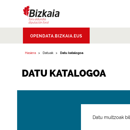
Bizkaiko Foru
OPENDATA.BIZKAIA.EUS
Aldundia
.
Diputacion
Foral de Bizkaia
Hasiera
Datuak
Datu katalogoa
DATU KATALOGOA