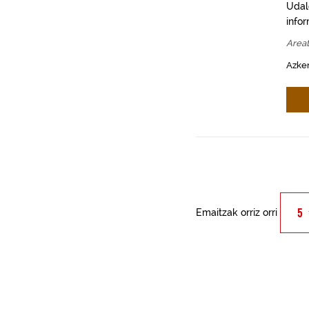
Udal
info
Area
Azken
Emaitzak orriz orri