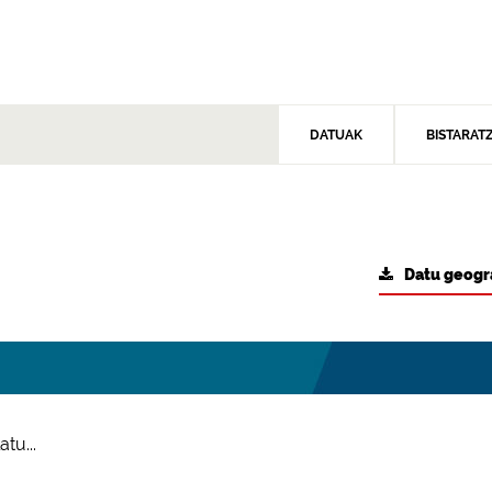
DATUAK
BISTARAT
Datu geogr