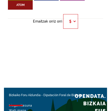
ATOM
Emaitzak orriz orri
OPENDATA.
Bizkaiko Foru Aldundia
-
Diputación Foral de Bizkaia
BIZKAIA
Irisgarritasuna
Web mapa