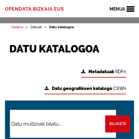
OPENDATA.BIZKAIA.EUS
MENUA
Hasiera
Datuak
Datu katalogoa
DATU KATALOGOA
Metadatuak
RDFn
Datu geografikoen katalogo
CSWn
BILAKETA