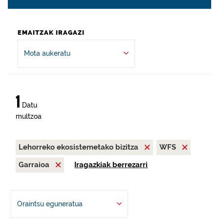
EMAITZAK IRAGAZI
Mota aukeratu
1
Datu
multzoa
Lehorreko ekosistemetako bizitza
WFS
Garraioa
Iragazkiak berrezarri
Oraintsu eguneratua