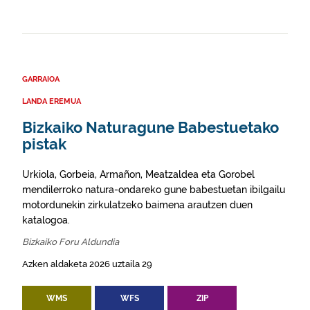
GARRAIOA
LANDA EREMUA
Bizkaiko Naturagune Babestuetako
pistak
Urkiola, Gorbeia, Armañon, Meatzaldea eta Gorobel
mendilerroko natura-ondareko gune babestuetan ibilgailu
motordunekin zirkulatzeko baimena arautzen duen
katalogoa.
Bizkaiko Foru Aldundia
Azken aldaketa 2026 uztaila 29
WMS
WFS
ZIP