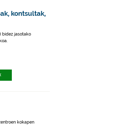
ak, kontsultak,
) bidez jasotako
koa.
X
 zentroen kokapen