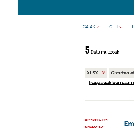
GAIAK
GJH
5
Datu multzoak
XLSX
Gizartea e
Iragazkiak berrezarri
GIZARTEA ETA
Em
ONGIZATEA