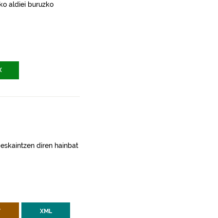
ko aldiei buruzko
X
 eskaintzen diren hainbat
V
XML