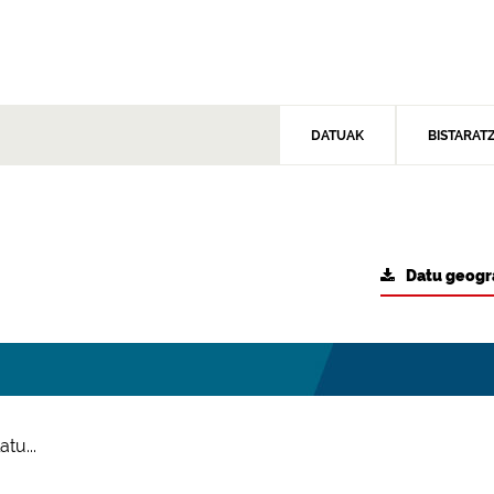
DATUAK
BISTARAT
Datu geogr