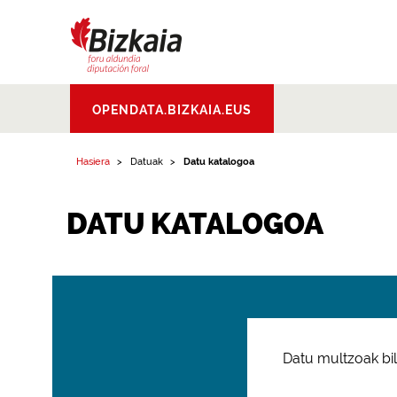
Bizkaiko Foru
OPENDATA.BIZKAIA.EUS
Aldundia
.
Diputacion
Foral de Bizkaia
Hasiera
Datuak
Datu katalogoa
DATU KATALOGOA