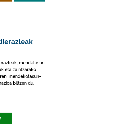
dierazleak
dierazleak, mendetasun-
k eta zaintzarako
uaren, mendekotasun-
mazioa biltzen du.
X