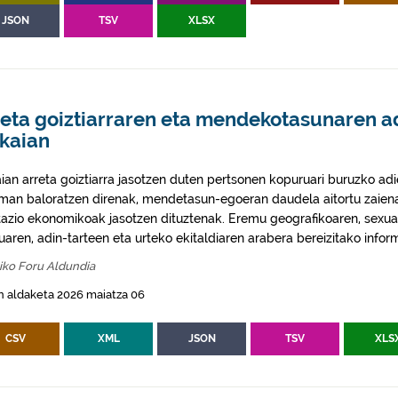
JSON
TSV
XLSX
reta goiztiarraren eta mendekotasunaren a
zkaian
aian arreta goiztiarra jasotzen duten pertsonen kopuruari buruzko a
eman baloratzen direnak, mendetasun-egoeran daudela aitortu zaiena
tazio ekonomikoak jasotzen dituztenak. Eremu geografikoaren, sex
aren, adin-tarteen eta urteko ekitaldiaren arabera bereizitako infor
iko Foru Aldundia
n aldaketa 2026 maiatza 06
CSV
XML
JSON
TSV
XLS