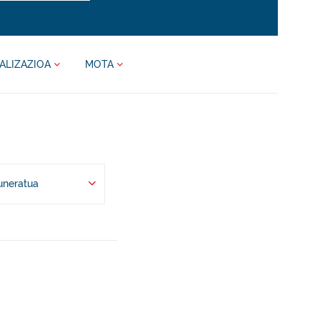
ALIZAZIOA
MOTA
uneratua