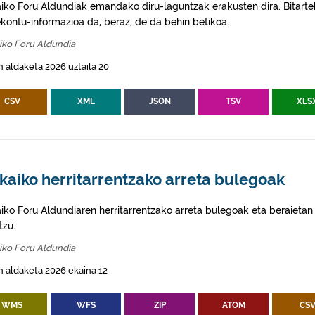
aiko Foru Aldundiak emandako diru-laguntzak erakusten dira. Bitarte
ekontu-informazioa da, beraz, de da behin betikoa.
iko Foru Aldundia
 aldaketa 2026 uztaila 20
CSV
XML
JSON
TSV
XLS
kaiko herritarrentzako arreta bulegoak
aiko Foru Aldundiaren herritarrentzako arreta bulegoak eta beraietan
tzu.
iko Foru Aldundia
 aldaketa 2026 ekaina 12
WMS
WFS
ZIP
ATOM
CS