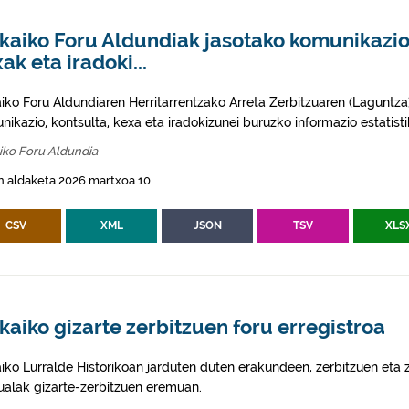
kaiko Foru Aldundiak jasotako komunikazio
ak eta iradoki...
aiko Foru Aldundiaren Herritarrentzako Arreta Zerbitzuaren (Laguntza
ikazio, kontsulta, kexa eta iradokizunei buruzko informazio estatisti
iko Foru Aldundia
n aldaketa 2026 martxoa 10
CSV
XML
JSON
TSV
XLS
kaiko gizarte zerbitzuen foru erregistroa
aiko Lurralde Historikoan jarduten duten erakundeen, zerbitzuen eta
ualak gizarte-zerbitzuen eremuan.