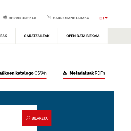
HARREMANETARAKO
EU
BERRIKUNTZAK
ZEAK
GARATZAILEAK
OPEN DATA BIZKAIA
afikoen katalogo
CSWn
Metadatuak
RDFn
BILAKETA