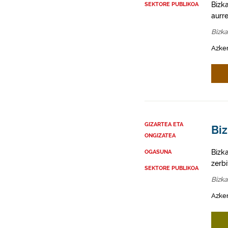
Bizk
SEKTORE PUBLIKOA
aurr
Bizka
Azken
GIZARTEA ETA
Biz
ONGIZATEA
Bizk
OGASUNA
zerbi
SEKTORE PUBLIKOA
Bizka
Azken