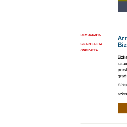
DEMOGRAFIA
Ar
Bi
GIZARTEA ETA
ONGIZATEA
Bizk
sist
pres
gradu
Bizka
Azke