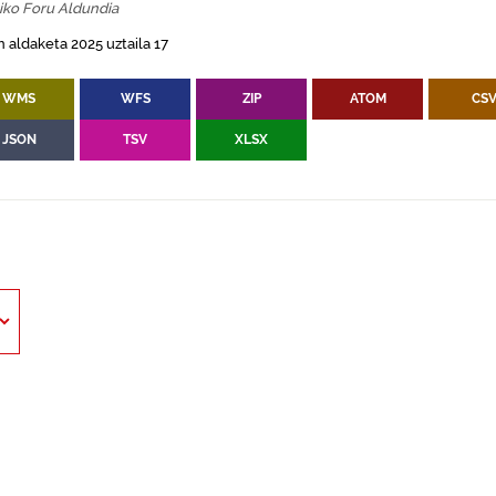
iko Foru Aldundia
 aldaketa 2025 uztaila 17
WMS
WFS
ZIP
ATOM
CS
JSON
TSV
XLSX