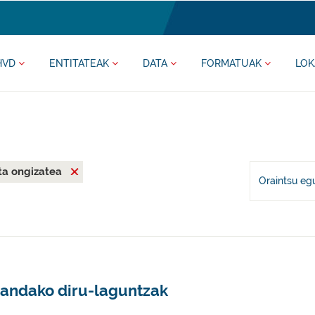
HVD
ENTITATEAK
DATA
FORMATUAK
LOK
ta ongizatea
Oraintsu eg
andako diru-laguntzak