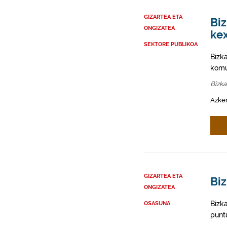
GIZARTEA ETA
Biz
ONGIZATEA
kex
SEKTORE PUBLIKOA
Bizk
komun
Bizka
Azke
GIZARTEA ETA
Biz
ONGIZATEA
Bizk
OSASUNA
punt