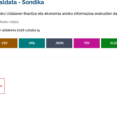
aldata - Sondika
aiko Udalaren finantza eta ekonomia arloko informazioa erakusten da
ikako Udala
 aldaketa 2026 uztaila 15
CSV
XML
JSON
TSV
XLS