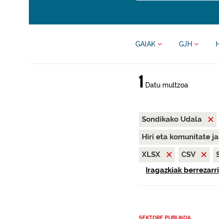
GAIAK
GJH
1
Datu multzoa
Sondikako Udala
Hiri eta komunitate j
XLSX
CSV
Iragazkiak berrezarri
SEKTORE PUBLIKOA