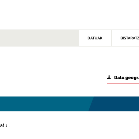
DATUAK
BISTARAT
Datu geogr