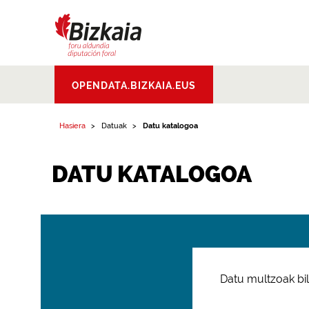
Bizkaiko Foru
OPENDATA.BIZKAIA.EUS
Aldundia
.
Diputacion
Foral de Bizkaia
Hasiera
Datuak
Datu katalogoa
DATU KATALOGOA