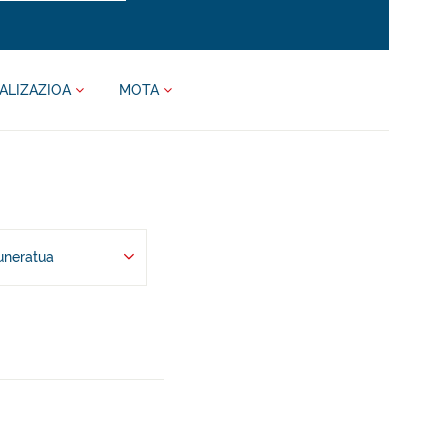
ALIZAZIOA
MOTA
uneratua