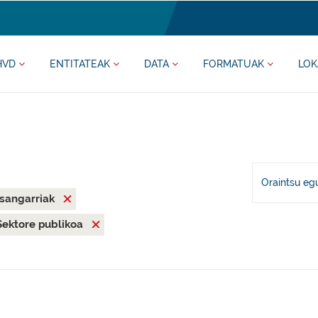
HVD
ENTITATEAK
DATA
FORMATUAK
LOK
Oraintsu eg
asangarriak
Sektore publikoa