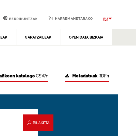
HARREMANETARAKO
EU
BERRIKUNTZAK
ZEAK
GARATZAILEAK
OPEN DATA BIZKAIA
afikoen katalogo
CSWn
Metadatuak
RDFn
BILAKETA