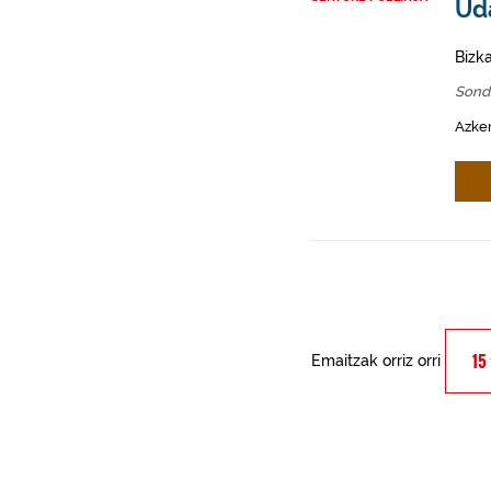
Ud
Bizk
Sond
Azken
Emaitzak orriz orri