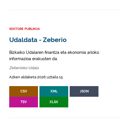
SEKTORE PUBLIKOA
Udaldata - Zeberio
Bizkaiko Udalaren finantza eta ekonomia arloko
informazioa erakusten da.
Zeberioko Udala
Azken aldaketa 2026 uztaila 15
CSV
XML
JSON
TSV
XLSX