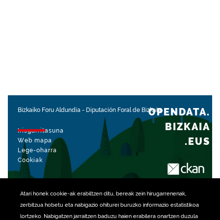
OPENDATA.
Bizkaiko Foru Aldundia
-
Diputación Foral de Bizkaia
BIZKAIA
Irisgarritasuna
.EUS
Web mapa
Lege-oharra
Cookiak
rekin kudeatua
Atari honek
cookie
-ak erabiltzen ditu, bereak zein hirugarrenenak,
zerbitzua hobetu eta nabigazio ohiturei buruzko informazio estatistikoa
lortzeko. Nabigatzen jarraitzen baduzu haien erabilera onartzen duzula