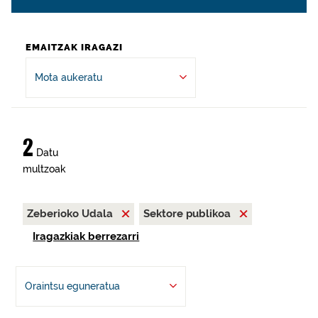
EMAITZAK IRAGAZI
Mota aukeratu
2
Datu
multzoak
Zeberioko Udala
Sektore publikoa
Iragazkiak berrezarri
Oraintsu eguneratua