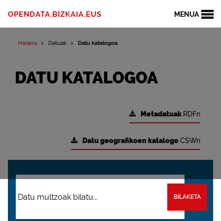
OPENDATA.BIZKAIA.EUS
MENUA
Hasiera
Datuak
Datu katalogoa
DATU KATALOGOA
Metadatuak
RDFn
Datu geografikoen katalogo
CSWn
BILAKETA