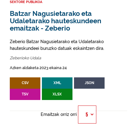
SEKTORE PUBLIKOA
Batzar Nagusietarako eta
Udaletarako hauteskundeen
emaitzak - Zeberio
Zeberio Batzar Nagusietarako eta Udaletarako
hauteskundeei buruzko datuak eskaintzen dira.
Zeberioko Udala
Azken aldaketa 2023 ekaina 24
CSV
XML
JSON
TSV
XLSX
Emaitzak orriz orri