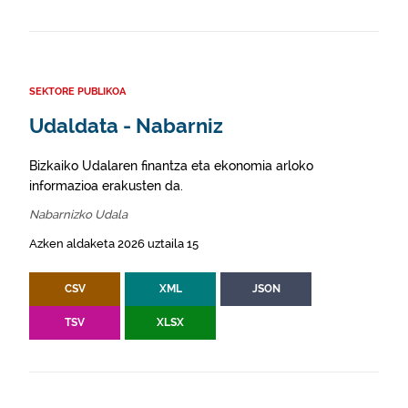
SEKTORE PUBLIKOA
Udaldata - Nabarniz
Bizkaiko Udalaren finantza eta ekonomia arloko
informazioa erakusten da.
Nabarnizko Udala
Azken aldaketa 2026 uztaila 15
CSV
XML
JSON
TSV
XLSX