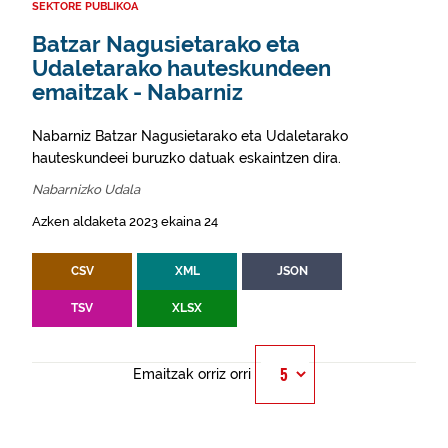
SEKTORE PUBLIKOA
Batzar Nagusietarako eta
Udaletarako hauteskundeen
emaitzak - Nabarniz
Nabarniz Batzar Nagusietarako eta Udaletarako
hauteskundeei buruzko datuak eskaintzen dira.
Nabarnizko Udala
Azken aldaketa 2023 ekaina 24
CSV
XML
JSON
TSV
XLSX
Emaitzak orriz orri