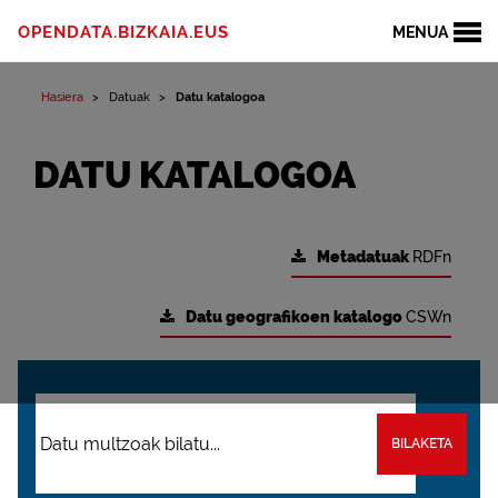
OPENDATA.BIZKAIA.EUS
MENUA
Hasiera
Datuak
Datu katalogoa
DATU KATALOGOA
Metadatuak
RDFn
Datu geografikoen katalogo
CSWn
BILAKETA