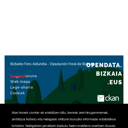
OPENDATA.
Bizkaiko Foru Aldundia
-
Diputación Foral de Bizkaia
BIZKAIA
Irisgarritasuna
.EUS
Web mapa
Lege-oharra
Cookiak
rekin kudeatua
Atari honek
cookie
-ak erabiltzen ditu, bereak zein hirugarrenenak,
zerbitzua hobetu eta nabigazio ohiturei buruzko informazio estatistikoa
lortzeko. Nabigatzen jarraitzen baduzu haien erabilera onartzen duzula