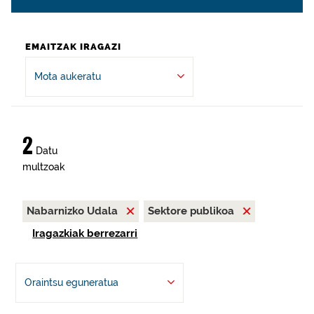
EMAITZAK IRAGAZI
Mota aukeratu
2
Datu
multzoak
Nabarnizko Udala
Sektore publikoa
Iragazkiak berrezarri
Oraintsu eguneratua