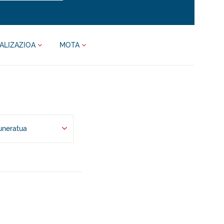
ALIZAZIOA
MOTA
uneratua