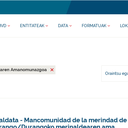
HVD
ENTITATEAK
DATA
FORMATUAK
LOK
dearen Amanomunazgoa
Oraintsu eg
aldata - Mancomunidad de la merindad de
rango/Durangoko merinaldearen ama...