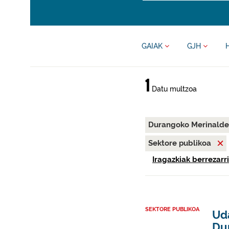
GAIAK
GJH
1
Datu multzoa
Durangoko Merinal
Sektore publikoa
Iragazkiak berrezarri
SEKTORE PUBLIKOA
Ud
Du