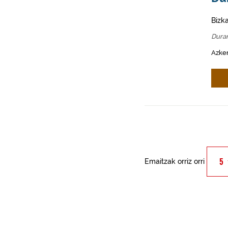
Bizk
Dura
Azke
Emaitzak orriz orri