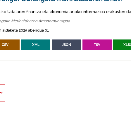
aiko Udalaren finantza eta ekonomia arloko informazioa erakusten da
ngoko Merinaldearen Amanomunazgoa
n aldaketa 2025 abendua 01
CSV
XML
JSON
TSV
XLS