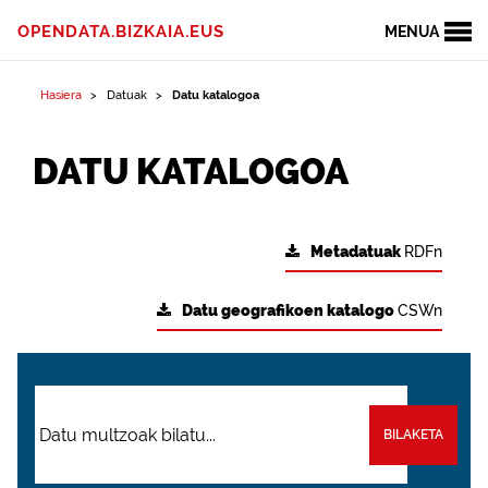
OPENDATA.BIZKAIA.EUS
MENUA
Hasiera
Datuak
Datu katalogoa
DATU KATALOGOA
Metadatuak
RDFn
Datu geografikoen katalogo
CSWn
BILAKETA