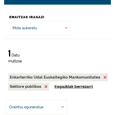
EMAITZAK IRAGAZI
Mota aukeratu
1
Datu
multzoa
Enkarterriko Udal Euskaltegiko Mankomunitatea
Sektore publikoa
Iragazkiak berrezarri
Oraintsu eguneratua