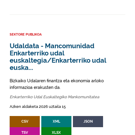
SEKTORE PUBLIKOA
Udaldata - Mancomunidad
Enkarterriko udal
euskaltegia/Enkarterriko udal
euska...
Bizkaiko Udalaren finantza eta ekonomia arloko
informazioa erakusten da.
Enkarterriko Udal Euskaltegiko Mankomunitatea
Azken aldaketa 2026 uztaila 15
CSV
XML
JSON
TSV
XLSX