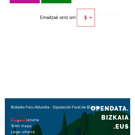
Emaitzak orriz orri
OPENDATA.
Bizkaiko Foru Aldundia
-
Diputación Foral de Bizkaia
BIZKAIA
Irisgarritasuna
.EUS
Web mapa
Lege-oharra