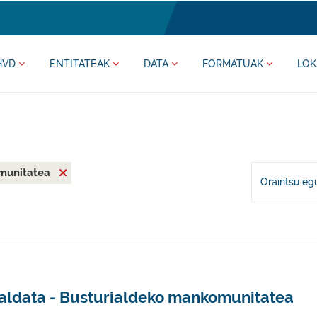
HVD
ENTITATEAK
DATA
FORMATUAK
LOK
munitatea
Oraintsu eg
aldata - Busturialdeko mankomunitatea