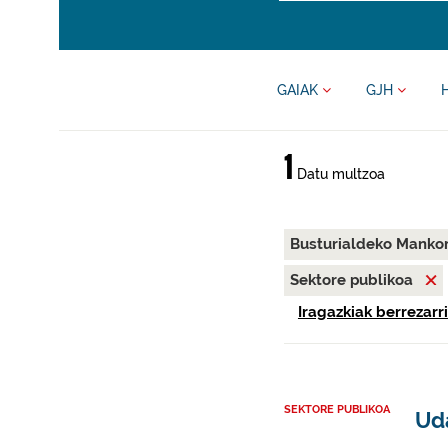
GAIAK
GJH
1
Datu multzoa
Busturialdeko Manko
Sektore publikoa
Iragazkiak berrezarri
SEKTORE PUBLIKOA
Ud