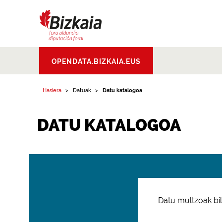
Bizkaiko Foru
OPENDATA.BIZKAIA.EUS
Aldundia
.
Diputacion
Foral de Bizkaia
Hasiera
Datuak
Datu katalogoa
DATU KATALOGOA