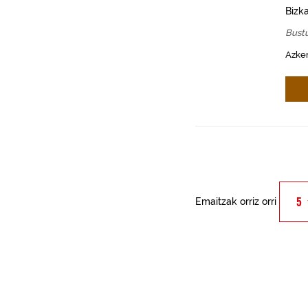
Bizk
Bust
Azken
Emaitzak orriz orri