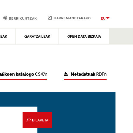
HARREMANETARAKO
EU
BERRIKUNTZAK
ZEAK
GARATZAILEAK
OPEN DATA BIZKAIA
afikoen katalogo
CSWn
Metadatuak
RDFn
BILAKETA