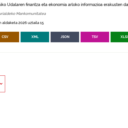
aiko Udalaren finantza eta ekonomia arloko informazioa erakusten da
urialdeko Mankomunitatea
 aldaketa 2026 uztaila 15
CSV
XML
JSON
TSV
XLS