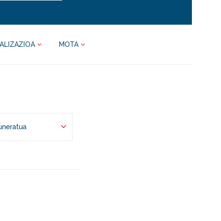
ALIZAZIOA
MOTA
uneratua