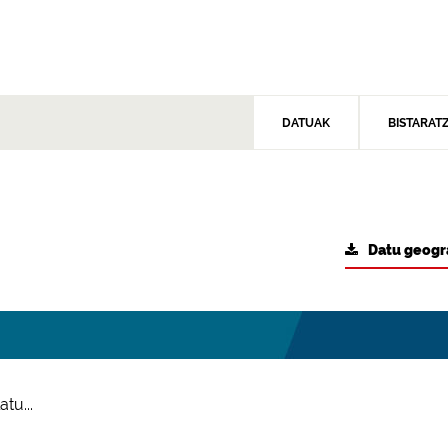
DATUAK
BISTARAT
Datu geogr