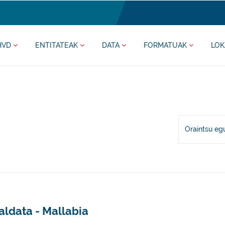
HVD
ENTITATEAK
DATA
FORMATUAK
LOK
Oraintsu eg
aldata - Mallabia