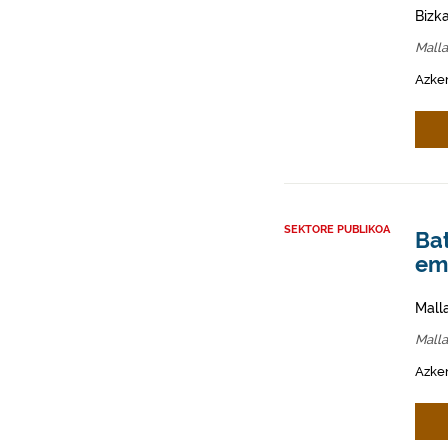
Bizk
Mall
Azken
SEKTORE PUBLIKOA
Ba
em
Mall
Mall
Azken