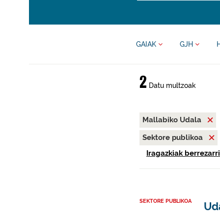
GAIAK
GJH
2
Datu multzoak
Mallabiko Udala
Sektore publikoa
Iragazkiak berrezarri
SEKTORE PUBLIKOA
Ud