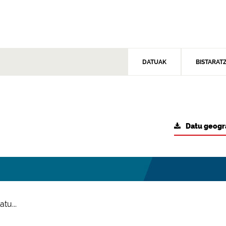
DATUAK
BISTARAT
Datu geogr