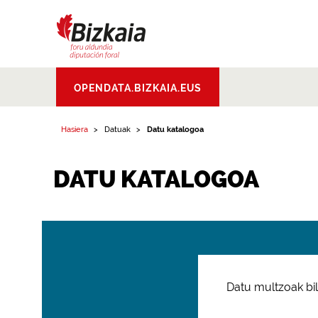
Bizkaiko Foru
OPENDATA.BIZKAIA.EUS
Aldundia
.
Diputacion
Foral de Bizkaia
Hasiera
Datuak
Datu katalogoa
DATU KATALOGOA