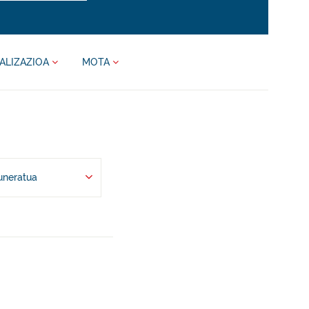
ALIZAZIOA
MOTA
uneratua