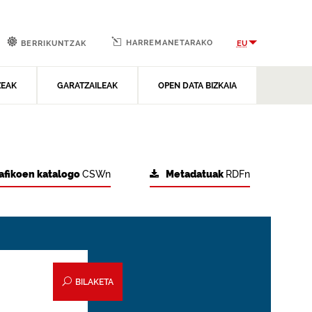
HARREMANETARAKO
EU
BERRIKUNTZAK
ZEAK
GARATZAILEAK
OPEN DATA BIZKAIA
afikoen katalogo
CSWn
Metadatuak
RDFn
BILAKETA