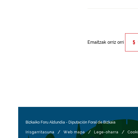
Emaitzak orriz orri
Bizkaiko Foru Aldundia
-
Diputación Foral de Bizkaia
/
/
/
Irisgarritasuna
Web mapa
Lege-oharra
Cook