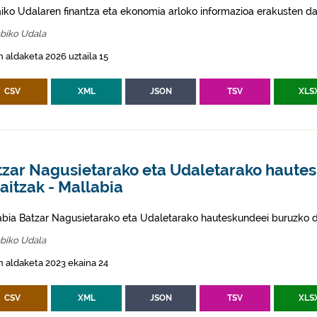
aiko Udalaren finantza eta ekonomia arloko informazioa erakusten da
abiko Udala
 aldaketa 2026 uztaila 15
CSV
XML
JSON
TSV
XLS
tzar Nagusietarako eta Udaletarako haute
aitzak - Mallabia
abia Batzar Nagusietarako eta Udaletarako hauteskundeei buruzko d
abiko Udala
 aldaketa 2023 ekaina 24
CSV
XML
JSON
TSV
XLS