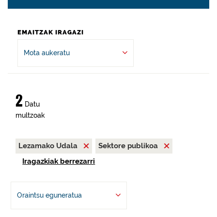
EMAITZAK IRAGAZI
Mota aukeratu
2
Datu
multzoak
Lezamako Udala
Sektore publikoa
Iragazkiak berrezarri
Oraintsu eguneratua