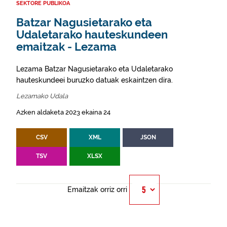
SEKTORE PUBLIKOA
Batzar Nagusietarako eta
Udaletarako hauteskundeen
emaitzak - Lezama
Lezama Batzar Nagusietarako eta Udaletarako
hauteskundeei buruzko datuak eskaintzen dira.
Lezamako Udala
Azken aldaketa 2023 ekaina 24
CSV
XML
JSON
TSV
XLSX
Emaitzak orriz orri