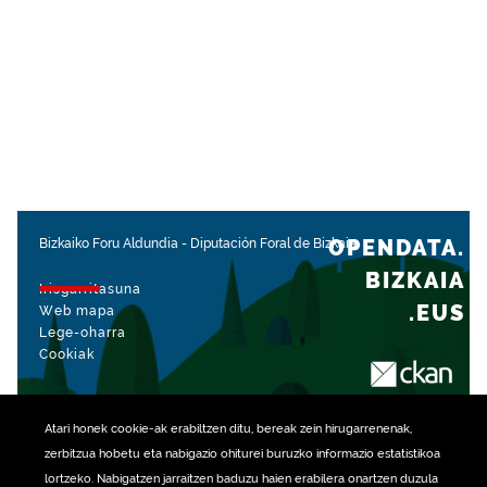
OPENDATA.
Bizkaiko Foru Aldundia
-
Diputación Foral de Bizkaia
BIZKAIA
Irisgarritasuna
.EUS
Web mapa
Lege-oharra
Cookiak
rekin kudeatua
Atari honek
cookie
-ak erabiltzen ditu, bereak zein hirugarrenenak,
zerbitzua hobetu eta nabigazio ohiturei buruzko informazio estatistikoa
lortzeko. Nabigatzen jarraitzen baduzu haien erabilera onartzen duzula