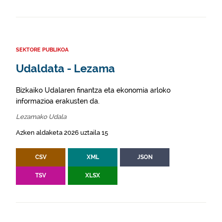
SEKTORE PUBLIKOA
Udaldata - Lezama
Bizkaiko Udalaren finantza eta ekonomia arloko
informazioa erakusten da.
Lezamako Udala
Azken aldaketa 2026 uztaila 15
CSV
XML
JSON
TSV
XLSX