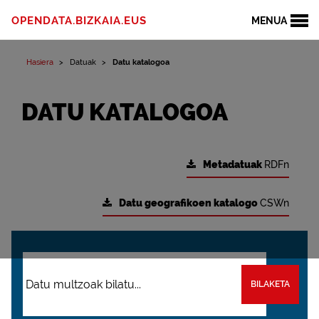
OPENDATA.BIZKAIA.EUS
MENUA
Hasiera
Datuak
Datu katalogoa
DATU KATALOGOA
Metadatuak
RDFn
Datu geografikoen katalogo
CSWn
BILAKETA