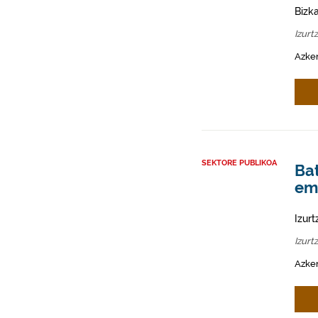
Bizk
Izurt
Azken
SEKTORE PUBLIKOA
Ba
ema
Izur
Izurt
Azken