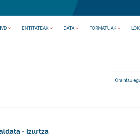
HVD
ENTITATEAK
DATA
FORMATUAK
LOK
Oraintsu eg
ldata - Izurtza