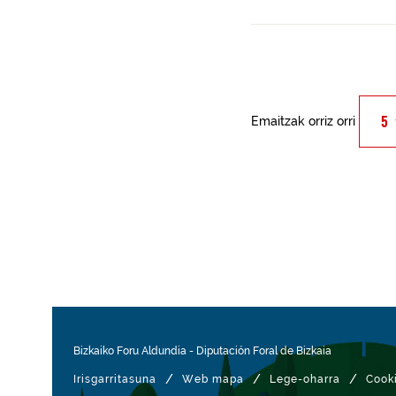
Emaitzak orriz orri
Bizkaiko Foru Aldundia
-
Diputación Foral de Bizkaia
/
/
/
Irisgarritasuna
Web mapa
Lege-oharra
Cook