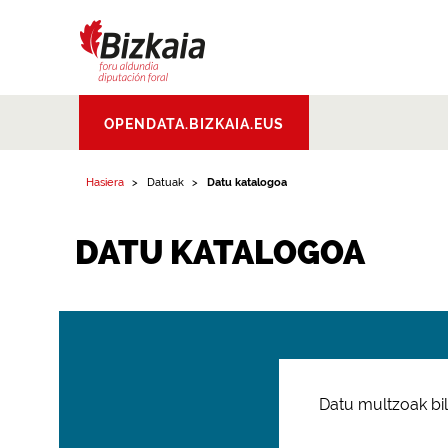
Bizkaiko Foru
OPENDATA.BIZKAIA.EUS
Aldundia
.
Diputacion
Foral de Bizkaia
Hasiera
Datuak
Datu katalogoa
DATU KATALOGOA