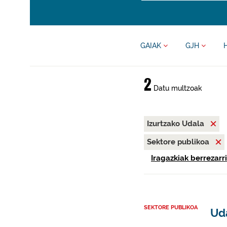
GAIAK
GJH
2
Datu multzoak
Izurtzako Udala
Sektore publikoa
Iragazkiak berrezarri
SEKTORE PUBLIKOA
Uda