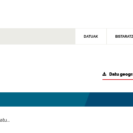
DATUAK
BISTARAT
Datu geogr