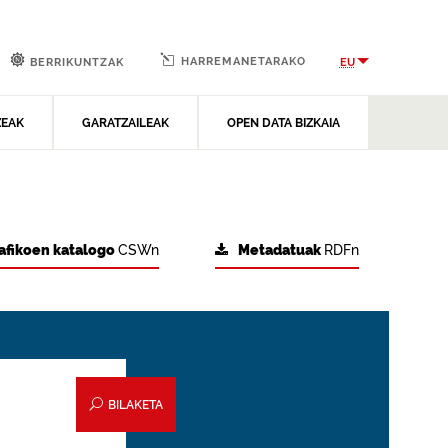
HARREMANETARAKO
EU
BERRIKUNTZAK
ZEAK
GARATZAILEAK
OPEN DATA BIZKAIA
afikoen katalogo
CSWn
Metadatuak
RDFn
BILAKETA