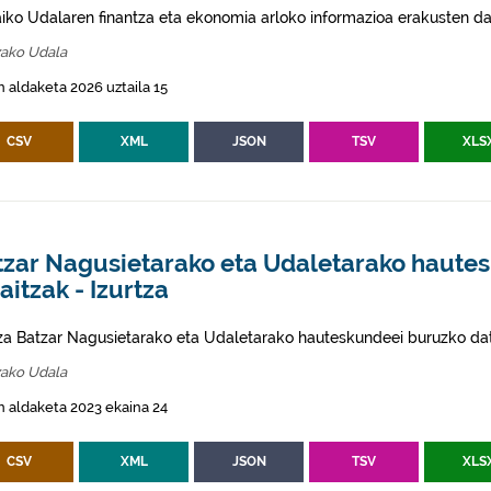
aiko Udalaren finantza eta ekonomia arloko informazioa erakusten da
zako Udala
 aldaketa 2026 uztaila 15
CSV
XML
JSON
TSV
XLS
tzar Nagusietarako eta Udaletarako haute
itzak - Izurtza
tza Batzar Nagusietarako eta Udaletarako hauteskundeei buruzko dat
zako Udala
 aldaketa 2023 ekaina 24
CSV
XML
JSON
TSV
XLS