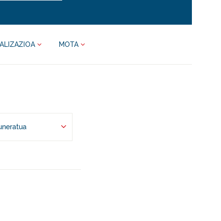
ALIZAZIOA
MOTA
uneratua