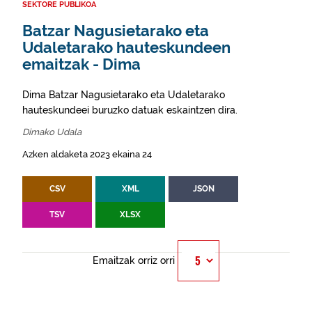
SEKTORE PUBLIKOA
Batzar Nagusietarako eta
Udaletarako hauteskundeen
emaitzak - Dima
Dima Batzar Nagusietarako eta Udaletarako
hauteskundeei buruzko datuak eskaintzen dira.
Dimako Udala
Azken aldaketa 2023 ekaina 24
CSV
XML
JSON
TSV
XLSX
Emaitzak orriz orri