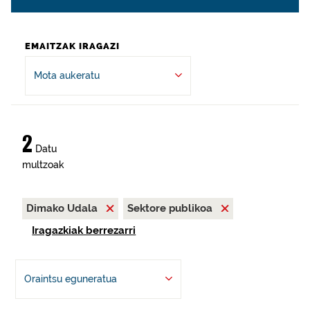
EMAITZAK IRAGAZI
Mota aukeratu
2
Datu
multzoak
Dimako Udala
Sektore publikoa
Iragazkiak berrezarri
Oraintsu eguneratua