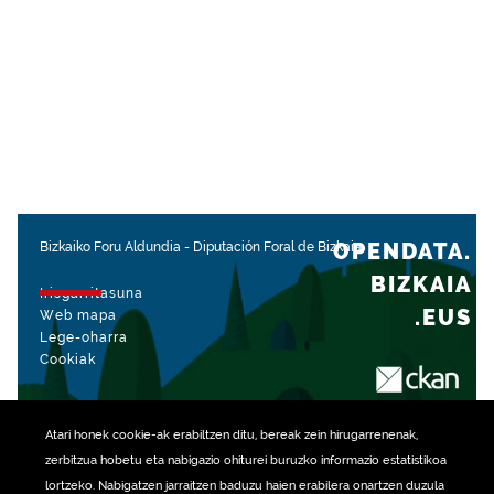
OPENDATA.
Bizkaiko Foru Aldundia
-
Diputación Foral de Bizkaia
BIZKAIA
Irisgarritasuna
.EUS
Web mapa
Lege-oharra
Cookiak
rekin kudeatua
Atari honek
cookie
-ak erabiltzen ditu, bereak zein hirugarrenenak,
zerbitzua hobetu eta nabigazio ohiturei buruzko informazio estatistikoa
lortzeko. Nabigatzen jarraitzen baduzu haien erabilera onartzen duzula