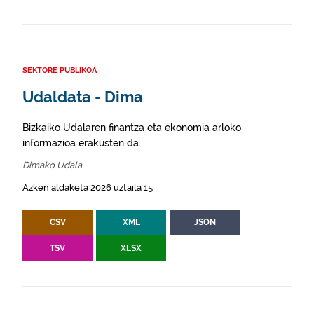
SEKTORE PUBLIKOA
Udaldata - Dima
Bizkaiko Udalaren finantza eta ekonomia arloko
informazioa erakusten da.
Dimako Udala
Azken aldaketa 2026 uztaila 15
CSV
XML
JSON
TSV
XLSX