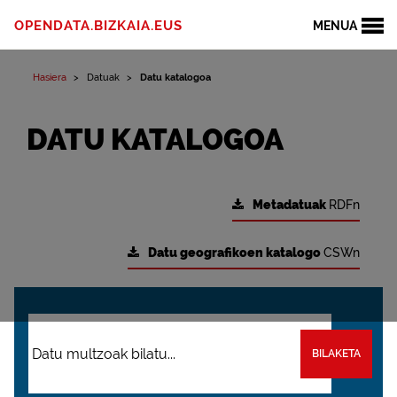
OPENDATA.BIZKAIA.EUS
MENUA
Hasiera
Datuak
Datu katalogoa
DATU KATALOGOA
Metadatuak
RDFn
Datu geografikoen katalogo
CSWn
BILAKETA